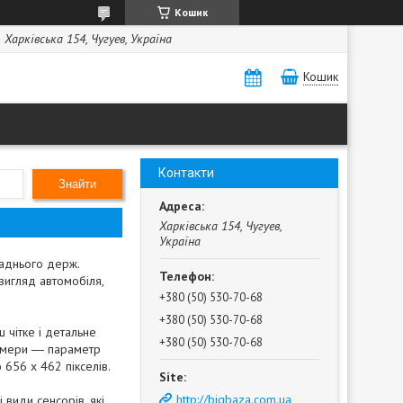
Кошик
Харківська 154, Чугуев, Україна
Кошик
Контакти
Знайти
Харківська 154, Чугуев,
Україна
заднього держ.
вигляд автомобіля,
+380 (50) 530-70-68
+380 (50) 530-70-68
 чітке і детальне
+380 (50) 530-70-68
 камери ― параметр
 656 х 462 пікселів.
http://bigbaza.com.ua
 види сенсорів, які,