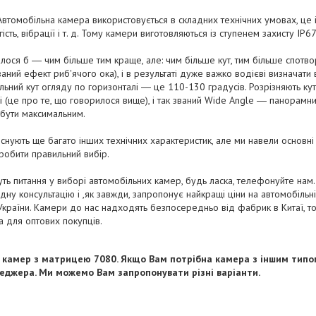
Автомобільна камера використовується в складних технічних умовах, це
ість, вібрації і т. д. Тому камери виготовляються із ступенем захисту IP6
ося б ― чим більше тим краще, але: чим більше кут, тим більше спотв
аний ефект риб'ячого ока), і в результаті дуже важко водієві визначати 
льний кут огляду по горизонталі ― це 110-130 градусів. Розрізняють ку
і (це про те, що говорилося вище), і так званий Wide Angle ― панорамний
 бути максимальним.
снують ще багато інших технічних характеристик, але ми навели основні 
обити правильний вибір.
ть питання у виборі автомобільних камер, будь ласка, телефонуйте нам. 
дну консультацію і ,як завжди, запропонує найкращі ціни на автомобільн
 України. Камери до нас надходять безпосередньо від фабрик в Китаї, то
а для оптових покупців.
 камер з матрицею 7080. Якщо Вам потрібна камера з іншим типом
еджера. Ми можемо Вам запропонувати різні варіанти.