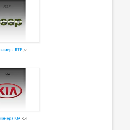
 камера JEEP
2
 камера KIA
14