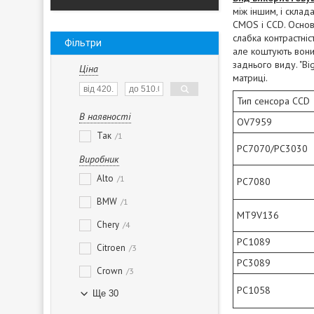
між іншим, і склад
CMOS і CCD. Основн
слабка контрастні
Фільтри
але коштують вони
заднього виду. "B
Ціна
матриці.
Тип сенсора CCD
В наявності
OV7959
Так
1
PC7070/PC3030
Виробник
Alto
1
PC7080
BMW
1
MT9V136
Chery
4
PC1089
Citroen
3
PC3089
Crown
3
PC1058
Ще 30