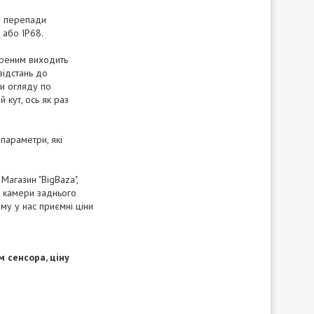
 і перепади
7 або IP68.
ореним виходить
відстань до
ти огляду по
 кут, ось як раз
параметри, які
Магазин "BigBaza",
і камери заднього
му у нас приємні ціни
 сенсора, ціну