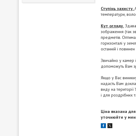
Ступінь захисту.
температури, волог
Кут огляду.
Здавал
зображення (так зв
предметів. Оптима
горизонталі у земл
останній і повинен
Звичайно у камер і
допоможуть Вам зр
Якщо у Вас виникну
надасть Вам докла
виду на території
і для роздрібних т
Ціна вказана для
уточнюйте у мен