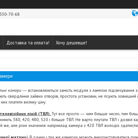
 530-70-68
Доставка та оплата!
Хочу дешевше!
камери
ьні камери
― встановлюються замість модуля з лампою підсвічування 
ть свердління зайвих отворів, простота установки, не псують зовнішній 
них платити велику ціну.
 телевізійних ліній (ТВЛ).
Тут все просто ― чим більше число, тим більш
зняють 380, 420, 480, 520 і більше ТВЛ. Не варто плутати ТВЛ і дозвіл
й же, але різні значення: наприклад камера з 420 ТВЛ володіє здатністю
ваної матриці
. В одних і тих же камерах можуть використовуватися різні