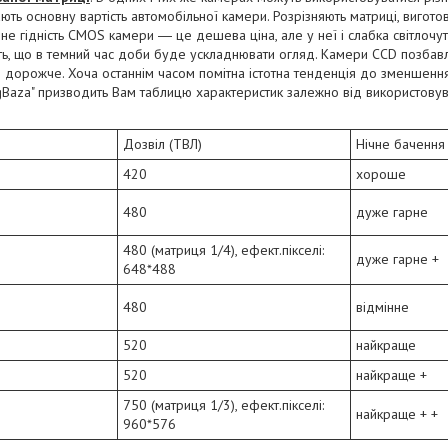
ають основну вартість автомобільної камери. Розрізняють матриці, вигото
е гідність CMOS камери ― це дешева ціна, але у неї і слабка світлочутл
сть, що в темний час доби буде ускладнювати огляд. Камери CCD позбавл
 дорожче. Хоча останнім часом помітна істотна тенденція до зменшенн
igBaza" призводить Вам таблицю характеристик залежно від використову
Дозвіл (ТВЛ)
Нічне бачення
420
хороше
480
дуже гарне
480 (матриця 1/4), ефект.пікселі:
дуже гарне +
648*488
480
відмінне
520
найкраще
520
найкраще +
750 (матриця 1/3), ефект.пікселі:
найкраще + +
960*576