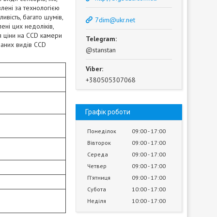
влені за технологією
ивість, багато шумів,
7dim@ukr.net
ені цих недоліків,
я ціни на CCD камери
ваних видів CCD
@stanstan
+380505307068
Графік роботи
Понеділок
09:00
17:00
Вівторок
09:00
17:00
Середа
09:00
17:00
Четвер
09:00
17:00
Пʼятниця
09:00
17:00
Субота
10:00
17:00
Неділя
10:00
17:00