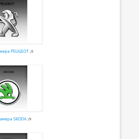
амера PEUGEOT
5
камера SKODA
9