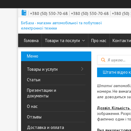
+380 (50) 530-70-68
+380 (50) 530-70-68
+380 (50)
БігБаза - магазин автомобільної та побутової
електронної техніки
Головна
Товари та послуги
Про нас
Контакти
Товары и услуги
Штатні відео 
Статьи
Штатні автомобіл
Презентации и
номери. Не вимагаю
документы
але доводиться за 
О нас
Дозвіл. Кількість
зображення. Розрі
Отзывы
фактично один і то
Доставка и оплата
Вид використову