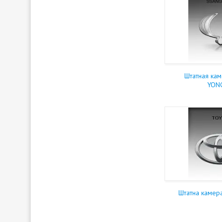
Штатная ка
YON
Штатна камер