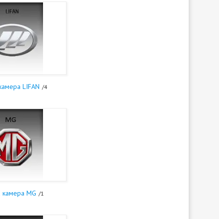
камера LIFAN
4
а камера MG
1