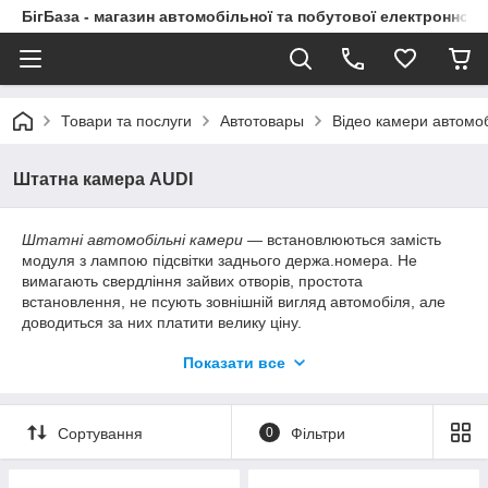
БігБаза - магазин автомобільної та побутової електронної т
Товари та послуги
Автотовары
Відео камери автомоб
Штатна камера AUDI
Штатні автомобільні камери
― встановлюються замість
модуля з лампою підсвітки заднього держа.номера. Не
вимагають свердління зайвих отворів, простота
встановлення, не псують зовнішній вигляд автомобіля, але
доводиться за них платити велику ціну.
Показати все
Роздільна здатність. Кількість телевізійних ліній (ТВЛ).
Тут усе просто — чим більше число, тим чіткіше та
детальніше зображення. Розрізняють 380, 420, 480, 520 і
більше ТВЛ. Не варто плутати ТВЛ і роздільну здатність
Сортування
0
Фільтри
камери — параметр фактично той самий, але значення різні:
наприклад, камера з 420 ТВЛ має роздільну здатність 656 х