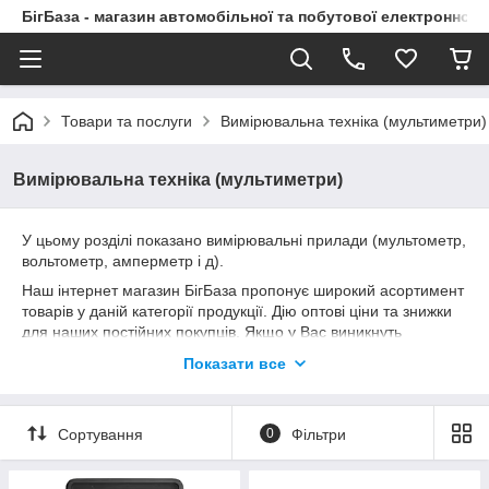
БігБаза - магазин автомобільної та побутової електронної т
Товари та послуги
Вимірювальна техніка (мультиметри)
Вимірювальна техніка (мультиметри)
У цьому розділі показано вимірювальні прилади (мультометр,
вольтометр, амперметр і д).
Наш інтернет магазин БігБаза пропонує широкий асортимент
товарів у даній категорії продукції. Дію оптові ціни та знижки
для наших постійних покупців. Якщо у Вас виникнуть
питання, будь ласка, Ви можете завжди зателефонувати за
Показати все
вказаними телефонами і наші фахівці Вам з радістю дадуть
відповідь на них.
Сортування
0
Фільтри