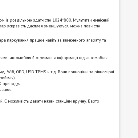
ом із роздільною здатністю 1024*800. Мультитач ємнісний
 фар яскравість дисплея зменшується, можна повністю
ера паркування працює навіть за вимкненого апарату та
ями автомобіля й отримання інформації від автомобіля:
, Wifi, OBD, USB TPMS и т.д. Вони повноцінні та рівномірні.
приймач).
D приводу.
працює.
й. Є можливість давати назви станціям вручну. Варто