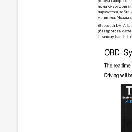
режим синхронізаці
як на смартфоні (я
паркуєтеся, тобто 
магнітоли. Можна ш
Bluetooth DATA: Ш
(бездротова систем
Причому hands-fr