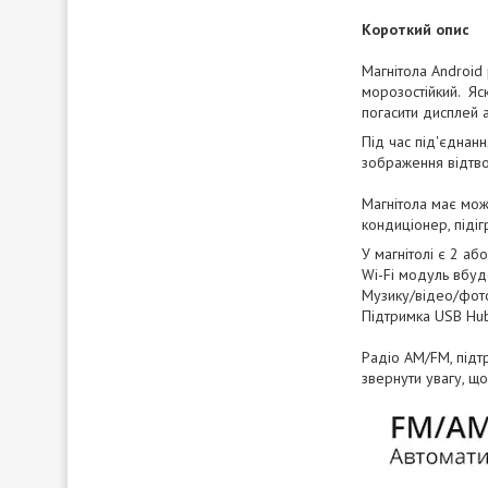
Короткий опис
Магнітола Android
морозостійкий. Яск
погасити дисплей 
Під час під'єднан
зображення відтво
Магнітола має мож
кондиціонер, підіг
У магнітолі є 2 аб
Wi-Fi модуль вбуд
Музику/відео/фото
Підтримка USB Hub
Радіо AM/FM, підтр
звернути увагу, щ