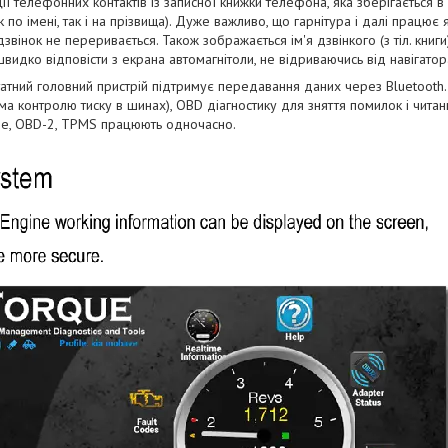
ї телефонних контактів із записної книжки телефона, яка зберігається в п
к по імені, так і на прізвища). Дуже важливо, що гарнітура і далі працює 
дзвінок не переривається. Також зображається ім'я дзвінкого (з тіл. книг
видко відповісти з екрана автомагнітоли, не відриваючись від навігатор
татний головний пристрій підтримує передавання даних через Bluetooth
а контролю тиску в шинах), OBD діагностику для зняття помилок і читан
ee, OBD-2, TPMS працюють одночасно.