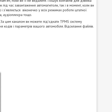
ам'яті, поки ви її не видалите. Пошук контактів для дзвінка
як під час завантаження автомагнітоли, так і в момент, коли ви
и) і з'являється віконечко у всіх режимах роботи штатної
а, аудіоплеєра тощо.
. За цим каналом ви можете під'єднати TPMS систему
ня кодів і параметрів вашого автомобіля. Відсилання файлів.