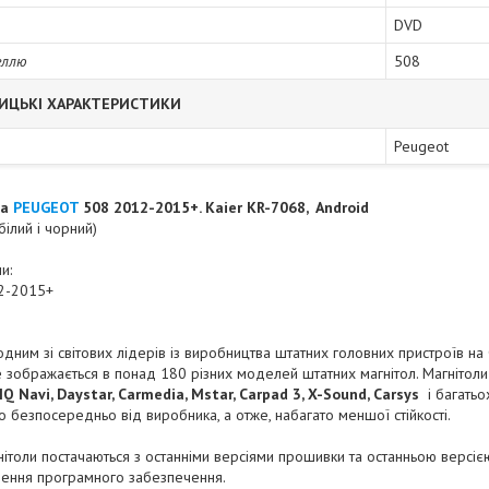
DVD
еллю
508
ИЦЬКІ ХАРАКТЕРИСТИКИ
Peugeot
ла
PEUGEOT
508 2012-2015+. Kaier KR-7068
, Android
білий і чорний)
и:
2-2015+
дним зі світових лідерів із виробництва штатних головних пристроїв на ОС
 зображається в понад 180 різних моделей штатних магнітол. Магнітоли
IQ Navi, Daystar, Carmedia, Mstar, Carpad 3, X-Sound, Carsys
і багатьо
о безпосередньо від виробника, а отже, набагато меншої стійкості.
агнітоли постачаються з останніми версіями прошивки та останньою версі
лення програмного забезпечення.