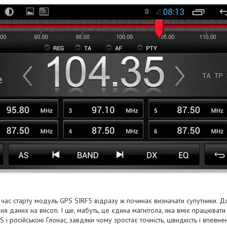
 час старту модуль GPS SIRF5 відразу ж починає визначати супутники. Д
ня даних на висоті. І ще, мабуть, це єдина магнітола, яка вміє працюват
і російською Глонас, завдяки чому зростає точність, швидкість і впевне