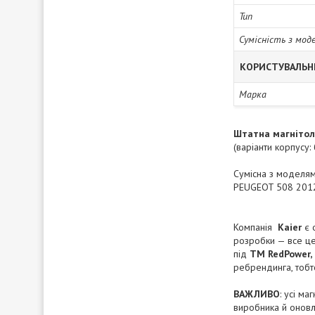
Тип
Сумісність з мод
КОРИСТУВАЛЬН
Марка
Штатна магніто
(варіанти корпусу: 
Сумісна з моделям
PEUGEOT
508 201
Компанія
Kaier
є о
розробки — все це
під
ТМ
RedPower, 
ребрендинга, тобт
ВАЖЛИВО
: усі м
виробника й онов