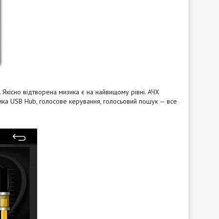
кісно відтворена мизика є на найвищому рівні. АЧХ
мка USB Hub, голосове керування, гол
осьовий пошук — все