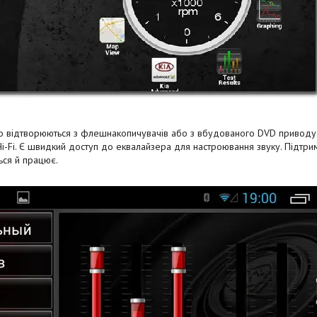
 відтворюються з флешнакопичувачів або з вбудованого DVD приводу. Я
Hi-Fi. Є швидкий доступ до еквалайзера для настроювання звуку. Підтри
ься й працює.