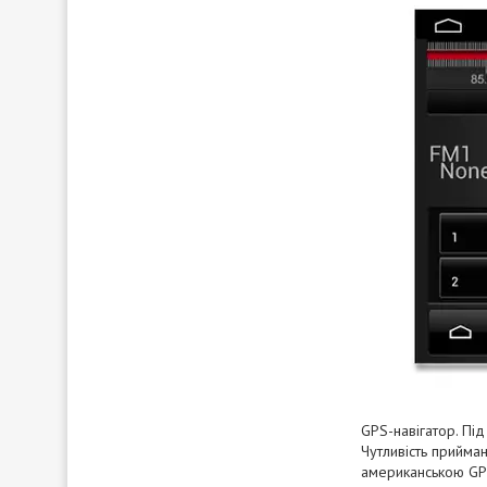
GPS-навігатор. Під
Чутливість прийман
американською GPS 