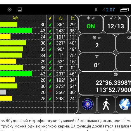
ee. Вбудований мікрофон дуже чутливий і його цілком досить, але є і мо
ти трубку можна однією кнопкою керма. Ця функція досягається завдяки 