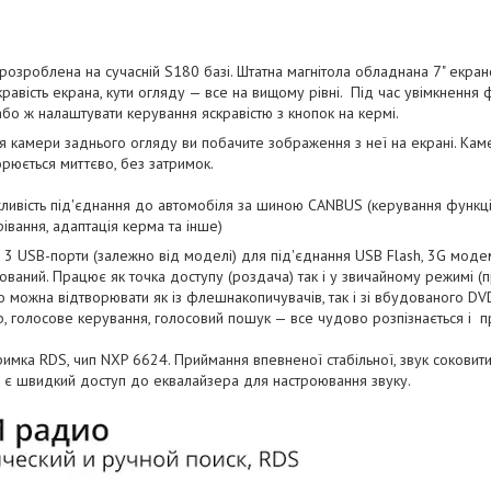
 розроблена на сучасній S180 базі. Штатна магнітола обладнана 7" екран
равість екрана, кути огляду — все на вищому рівні. Під час увімкнення
або ж налаштувати керування яскравістю з кнопок на кермі.
ня камери заднього огляду ви побачите зображення з неї на екрані. Кам
рюється миттєво, без затримок.
ливість під'єднання до автомобіля за шиною CANBUS (керування функці
рівання, адаптація керма та інше)
о 3 USB-порти (залежно від моделі) для під'єднання USB Flash, 3G модему
ований. Працює як точка доступу (роздача) так і у звичайному режимі (
 можна відтворювати як із флешнакопичувачів, так і зі вбудованого DV
, голосове керування, голосовий пошук — все чудово розпізнається і 
имка RDS, чип NXP 6624. Приймання впевненої стабільної, звук соковити
о є швидкий доступ до еквалайзера для настроювання звуку.