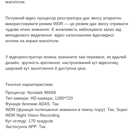
магнітоли.
Потужний відео процесор реєстратора дає змогу апаратно
використовувати режим WDR — це режим дає змогу отримати
чудове нічне знімання. Є можливість заблокувати запис від
випадкового видалення відео натисканням відповідної
кнопки на екрані магнітоли.
У відеореєстраторі можна зазначити такі переваги, як вдалий
дизайн, зручність кріплення, настроюваний кут відеоочіку,
широкий кут захоплення й доступна ціна.
Технічні характеристики:
Процесор: Novatek 96658
Тип камери: HD-камера, 1280*720
Функція безпеки ADAS: Так
WDR (функція поліпшення знімання в темну пору): Так, Super
WDR Night Vision Recording
Кут огляду: 170 градусів
Застосунок APP: Так