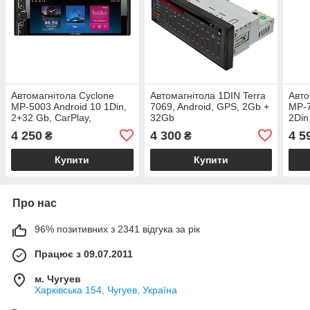
Автомагнітола Cyclone
Автомагнітола 1DIN Terra
Авто
MP-5003 Android 10 1Din,
7069, Android, GPS, 2Gb +
MP-7
2+32 Gb, CarPlay,
32Gb
2Din
AndroidAuto, Bluetooth, Wi-
Andr
4 250
4 300
4 5
₴
₴
Fi
Wi-F
Купити
Купити
Про нас
96% позитивних з 2341 відгука за рік
Працює з 09.07.2011
м. Чугуев
Харківська 154, Чугуев, Україна