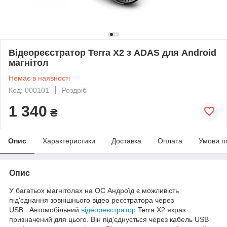
Відеореєстратор Terra X2 з ADAS для Android
магнітол
Немає в наявності
Код: 000101
Роздріб
1 340
₴
Опис
Характеристики
Доставка
Оплата
Умови п
Опис
У багатьох магнітолах на ОС Андроїд є можливість
під'єднання зовнішнього відео реєстратора через
USB. Автомобільний
відеореєстратор
Terra X2 якраз
призначений для цього. Він під'єднується через кабель USB