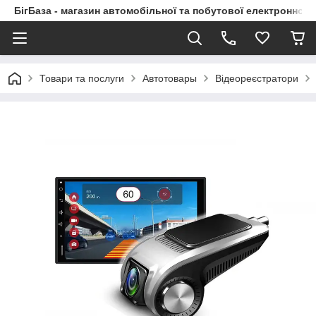
БігБаза - магазин автомобільної та побутової електронної т
Товари та послуги
Автотовары
Відеореєстратори