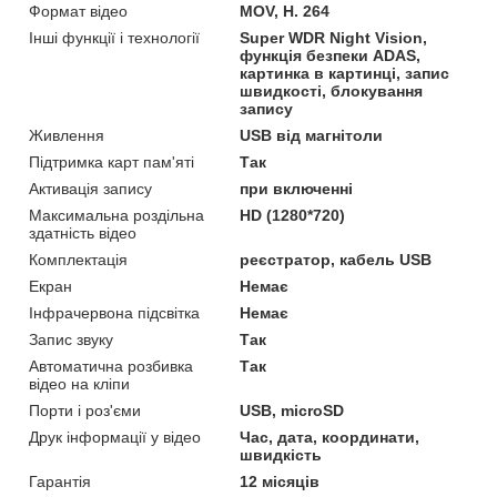
Формат відео
MOV, H. 264
Інші функції і технології
Super WDR Night Vision,
функція безпеки ADAS,
картинка в картинці, запис
швидкості, блокування
запису
Живлення
USB від магнітоли
Підтримка карт пам'яті
Так
Активація запису
при включенні
Максимальна роздільна
HD (1280*720)
здатність відео
Комплектація
реєстратор, кабель USB
Екран
Немає
Інфрачервона підсвітка
Немає
Запис звуку
Так
Автоматична розбивка
Так
відео на кліпи
Порти і роз'єми
USB, microSD
Друк інформації у відео
Час, дата, координати,
швидкість
Гарантія
12 місяців