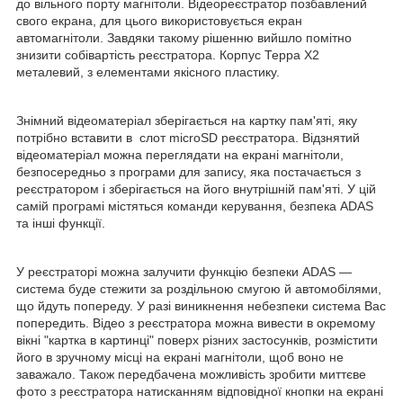
до вільного порту магнітоли. Відеореєстратор позбавлений
свого екрана, для цього використовується екран
автомагнітоли. Завдяки такому рішенню вийшло помітно
знизити собівартість реєстратора. Корпус Терра Х2
металевий, з елементами якісного пластику.
Знімний відеоматеріал зберігається на картку пам'яті, яку
потрібно вставити в слот microSD реєстратора. Відзнятий
відеоматеріал можна переглядати на екрані магнітоли,
безпосередньо з програми для запису, яка постачається з
реєстратором і зберігається на його внутрішній пам'яті. У цій
самій програмі містяться команди керування, безпека ADAS
та інші функції.
У реєстраторі можна залучити функцію безпеки ADAS —
система буде стежити за роздільною смугою й автомобілями,
що йдуть попереду. У разі виникнення небезпеки система Вас
попередить. Відео з реєстратора можна вивести в окремому
вікні "картка в картинці" поверх різних застосунків, розмістити
його в зручному місці на екрані магнітоли, щоб воно не
заважало. Також передбачена можливість зробити миттєве
фото з реєстратора натисканням відповідної кнопки на екрані