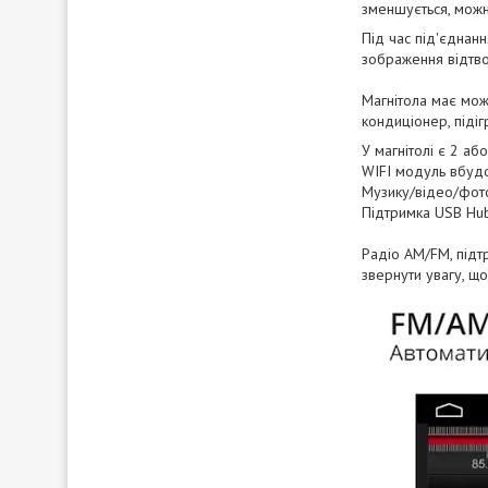
зменшується, можн
Під час під'єднан
зображення відтво
Магнітола має мож
кондиціонер, піді
У магнітолі є 2 аб
WIFI модуль вбудо
Музику/відео/фото
Підтримка USB Hub
Радіо AM/FM, підтр
звернути увагу, щ