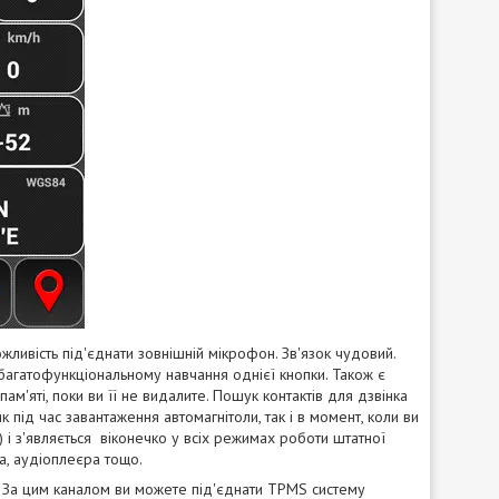
жливість під'єднати зовнішній мікрофон. Зв'язок чудовий.
багатофункціональному навчання однієї кнопки. Також є
ам'яті, поки ви її не видалите. Пошук контактів для дзвінка
як під час завантаження автомагнітоли, так і в момент, коли ви
и) і з'являється віконечко у всіх режимах роботи штатної
а, аудіоплеєра тощо.
. За цим каналом ви можете під'єднати TPMS систему