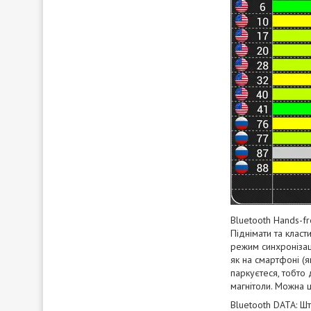
Bluetooth Hands-fr
Піднімати та клас
режим синхронізаці
як на смартфоні (я
паркуєтеся, тобто 
магнітоли. Можна ш
Bluetooth DATA: Ш