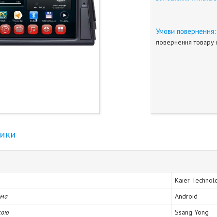
повернення товару 
тики
Kaier Technol
ема
Android
кою
Ssang Yong