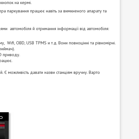
кнопок на кермі.
ера паркування працює навіть за вимкненого апарату та
ями автомобіля й отримання інформації від автомобіля:
, Wifi, OBD, USB TPMS и т.д. Вони повноцінні та рівномірні.
риймач).
D приводу.
працює.
й. Є можливість давати назви станціям вручну. Варто