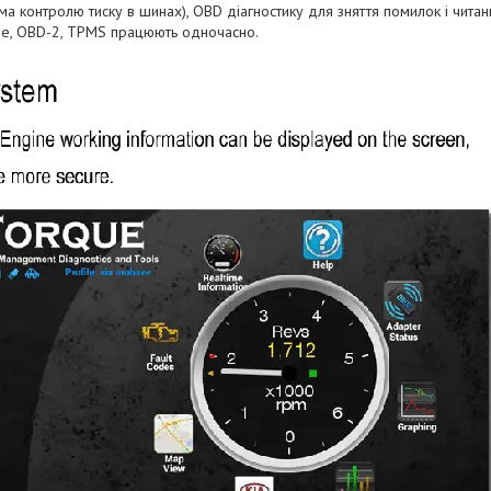
а контролю тиску в шинах), OBD діагностику для зняття помилок і читан
ee, OBD-2, TPMS працюють одночасно.