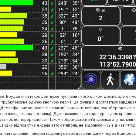
ee. Вбудований мікрофон дуже чутливий і його цілком досить, але є і мо
ти трубку можна однією кнопкою керма. Ця функція досягається завдяки 
ї телефонних контактів із записної книжки телефона, яка зберігається в п
к по імені, так і на прізвища). Дуже важливо, що гарнітура і далі працює 
дзвінок не переривається. Також зображається ім'я дзвінкого (з тіл. книг
видко відповісти з екрана автомагнітоли, не відриваючись від навігатор
татний головний пристрій підтримує передавання даних через Bluetooth