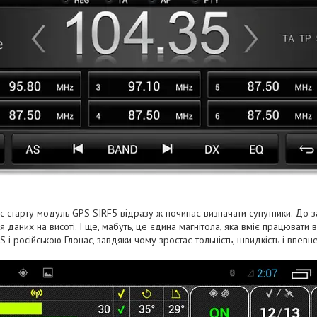
ас старту модуль GPS SIRF5 відразу ж починає визначати супутники. До з
я даних на висоті. І ще, мабуть, це єдина магнітола, яка вміє працювати
і російською Глонас, завдяки чому зростає тольність, швидкість і впевн