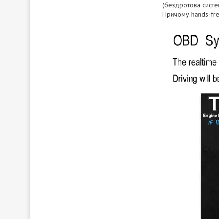
(бездротова систем
Причому hands-fr