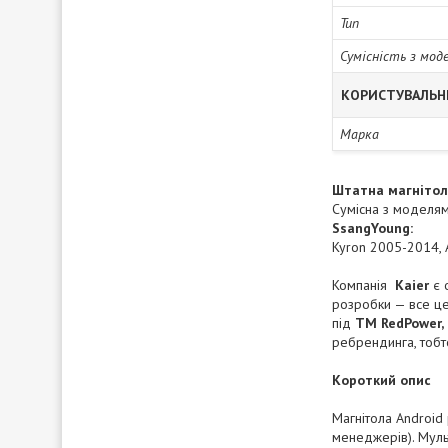
Тип
Сумісність з мод
КОРИСТУВАЛЬН
Марка
Штатна магнітола
Сумісна з моделям
SsangYoung:
Kyron 2005-2014, 
Компанія
Kaier
є о
розробки — все це
під
ТМ
RedPower, 
ребрендинга, тобт
Короткий опис
Магнітола Android
менеджерів). Мульт