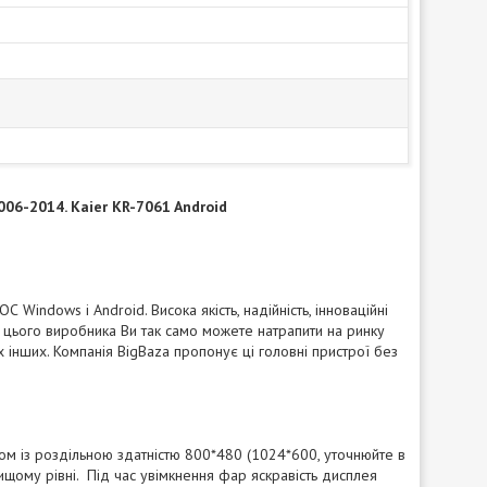
006-2014. Kaier KR-7061 Android
 Windows і Android. Висока якість, надійність, інноваційні
 цього виробника Ви так само можете натрапити на ринку
х інших. Компанія BigBaza пропонує ці головні пристрої без
ном із роздільною здатністю 800*480 (1024*600, уточнюйте в
вищому рівні. Під час увімкнення фар яскравість дисплея