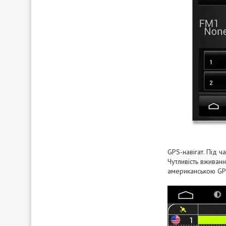
GPS-навігат. Під ч
Чутливість вживанн
американською GPS 