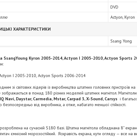
DVD
еллю
Actyon, Kyron
ИЦЬКІ ХАРАКТЕРИСТИКИ
Ssang Yong
 SsangYoung Kyron 2005-2014, Actyon I 2005-2010, Actyon Sports 2
и:
Actyon I 2005-2010, Actyon Sports 2006-2014
дним зі світових лідерів із виробництва штатних головних пристроїв на ОС
 зображається в понад 180 різних моделей штатних магнітол. Магнітоли
IQ Navi, Daystar, Carmedia, Mstar, Carpad 3, X-Sound, Carsys
і багатьо
о безпосередньо від виробника, а отже, набагато меншої стійкості.
 розроблена на сучасній S180 базі. Штатна магнітола обладнана 8" екра
итач ємнісний морозостійкий. Яскравість екрана, кути огляду — все на 