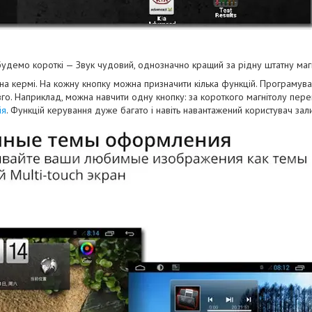
 будемо короткі — Звук чудовий, однозначно кращий за рідну штатну маг
на кермі. На кожну кнопку можна призначити кілька функцій. Програмуван
го. Наприклад, можна навчити одну кнопку: за короткого магнітолу перем
ія
. Функцій керування дуже багато і навіть навантажений користувач з