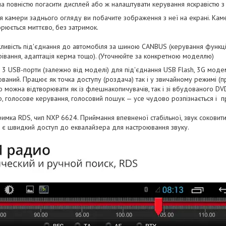
а повністю погасити дисплей або ж налаштувати керування яскравістю з 
ня камери заднього огляду ви побачите зображення з неї на екрані. Кам
рюється миттєво, без затримок.
ливість під'єднання до автомобіля за шиною CANBUS (керування функці
грівання, адаптація керма тощо). (Уточнюйте за конкретною моделлю)
о 3 USB-порти (залежно від моделі) для під'єднання USB Flash, 3G модему
ваний. Працює як точка доступу (роздача) так і у звичайному режимі (п
 можна відтворювати як із флешнакопичувачів, так і зі вбудованого DV
, голосове керування, голосовий пошук — усе чудово розпізнається і 
имка RDS, чип NXP 6624. Приймання впевненої стабільної, звук соковити
о є швидкий доступ до еквалайзера для настроювання звуку.