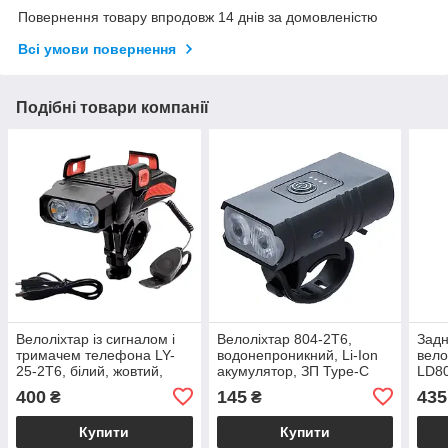
Повернення товару впродовж 14 днів за домовленістю
Всі умови повернення
Подібні товари компанії
Велоліхтар із сигналом і
Велоліхтар 804-2T6,
Задн
тримачем телефона LY-
водонепроникний, Li-Ion
вело
25-2T6, білий, жовтий,
акумулятор, ЗП Type-C
LD80
вологозахист, ЗП micro
розм
400
145
435
₴
₴
USB, Li-Ion акумулятор
Type
Купити
Купити