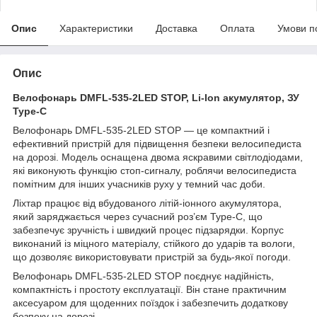
Опис
Характеристики
Доставка
Оплата
Умови п
Опис
Велофонарь DMFL-535-2LED STOP, Li-Ion акумулятор, ЗУ
Type-C
Велофонарь DMFL-535-2LED STOP — це компактний і
ефективний пристрій для підвищення безпеки велосипедиста
на дорозі. Модель оснащена двома яскравими світлодіодами,
які виконують функцію стоп-сигналу, роблячи велосипедиста
помітним для інших учасників руху у темний час доби.
Ліхтар працює від вбудованого літій-іонного акумулятора,
який заряджається через сучасний роз’єм Type-C, що
забезпечує зручність і швидкий процес підзарядки. Корпус
виконаний із міцного матеріалу, стійкого до ударів та вологи,
що дозволяє використовувати пристрій за будь-якої погоди.
Велофонарь DMFL-535-2LED STOP поєднує надійність,
компактність і простоту експлуатації. Він стане практичним
аксесуаром для щоденних поїздок і забезпечить додаткову
безпеку на дорозі.