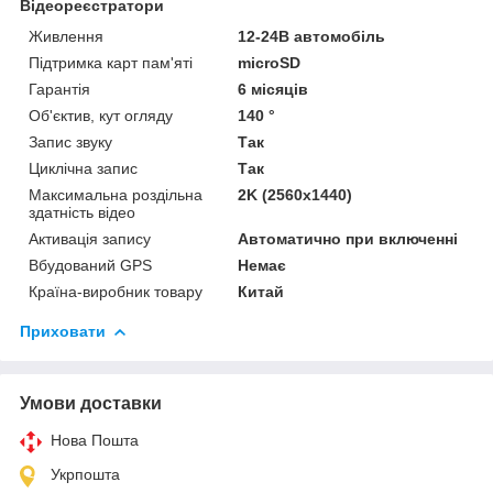
Відеореєстратори
Живлення
12-24В автомобіль
Підтримка карт пам'яті
microSD
Гарантія
6 місяців
Об'єктив, кут огляду
140 °
Запис звуку
Так
Циклічна запис
Так
Максимальна роздільна
2K (2560x1440)
здатність відео
Активація запису
Автоматично при включенні
Вбудований GPS
Немає
Країна-виробник товару
Китай
Приховати
Умови доставки
Нова Пошта
Укрпошта