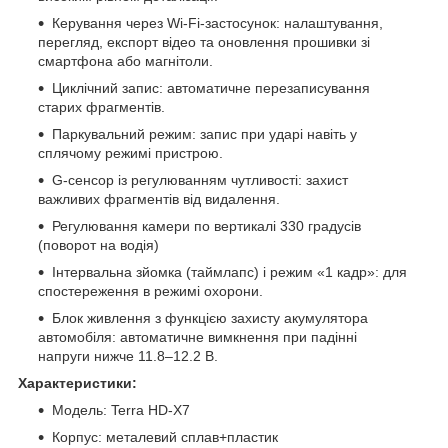
Керування через Wi‑Fi-застосунок: налаштування,
перегляд, експорт відео та оновлення прошивки зі
смартфона або магнітоли.
Циклічний запис: автоматичне перезаписування
старих фрагментів.
Паркувальний режим: запис при ударі навіть у
сплячому режимі пристрою.
G-сенсор із регулюванням чутливості: захист
важливих фрагментів від видалення.
Регулювання камери по вертикалі 330 градусів
(поворот на водія)
Інтервальна зйомка (таймлапс) і режим «1 кадр»: для
спостереження в режимі охорони.
Блок живлення з функцією захисту акумулятора
автомобіля: автоматичне вимкнення при падінні
напруги нижче 11.8–12.2 В.
Характеристики:
Модель: Terra HD-X7
Корпус: металевий сплав+пластик