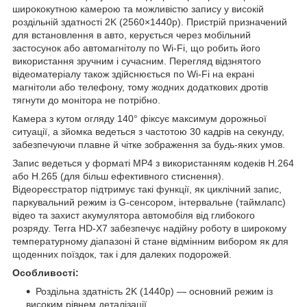
ширококутною камерою та можливістю запису у високій
роздільній здатності 2K (2560×1440p). Пристрій призначений
для встановлення в авто, керується через мобільний
застосунок або автомагнітолу по Wi‑Fi, що робить його
використання зручним і сучасним. Перегляд відзнятого
відеоматеріалу також здійснюється по Wi-Fi на екрані
магнітоли або телефону, тому жодних додаткових дротів
тягнути до монітора не потрібно.
Камера з кутом огляду 140° фіксує максимум дорожньої
ситуації, а зйомка ведеться з частотою 30 кадрів на секунду,
забезпечуючи плавне й чітке зображення за будь-яких умов.
Запис ведеться у форматі MP4 з використанням кодеків H.264
або H.265 (для більш ефективного стиснення).
Відеореєстратор підтримує такі функції, як циклічний запис,
паркувальний режим із G-сенсором, інтервальне (таймлапс)
відео та захист акумулятора автомобіля від глибокого
розряду. Terra HD-X7 забезпечує надійну роботу в широкому
температурному діапазоні й стане відмінним вибором як для
щоденних поїздок, так і для далеких подорожей.
Особливості:
Роздільна здатність 2K (1440p) — основний режим із
високим рівнем деталізації.