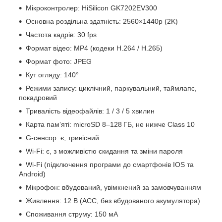
Мікроконтролер: HiSilicon GK7202EV300
Основна роздільна здатність: 2560×1440p (2K)
Частота кадрів: 30 fps
Формат відео: MP4 (кодеки H.264 / H.265)
Формат фото: JPEG
Кут огляду: 140°
Режими запису: циклічний, паркувальний, таймлапс,
покадровий
Тривалість відеофайлів: 1 / 3 / 5 хвилин
Карта памʼяті: microSD 8–128 ГБ, не нижче Class 10
G-сенсор: є, тривісний
Wi‑Fi: є, з можливістю скидання та зміни пароля
Wi-Fi (підключення програми до смартфонів IOS та
Android)
Мікрофон: вбудований, увімкнений за замовчуванням
Живлення: 12 В (ACC, без вбудованого акумулятора)
Споживання струму: 150 мА