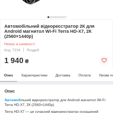
Автомобільний відеореєстратор 2К для
Android магнитол Wi-Fi Terra HD-X7, 2К
(2560×1440p)
Немає в наявності
Код: 7234
Роздріб
1 940
₴
Опис
Характеристики
Доставка
Оплата
Умови п
Опис
Автомоб
ільний відеореєстратор для Android магнитол Wi-Fi
Terra HD-X7, 2К (2560×1440p)
Terra HD-X7 — це сучасний відеореєстратор оснащений