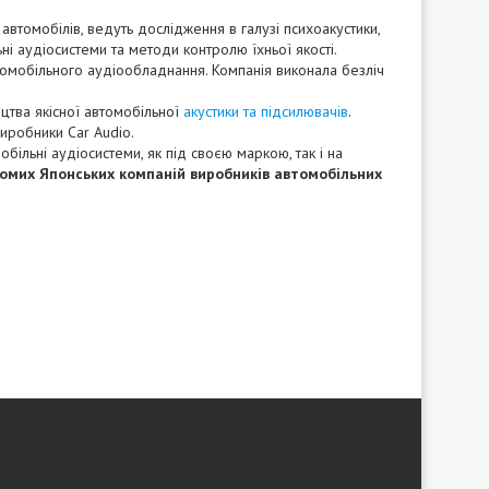
автомобілів, ведуть дослідження в галузі психоакустики,
і аудіосистеми та методи контролю їхньої якості.
томобільного аудіообладнання. Компанія виконала безліч
цтва якісної автомобільної
акустики та підсилювачів
.
иробники Car Audio.
ільні аудіосистеми, як під своєю маркою, так і на
домих Японських компаній виробників автомобільних