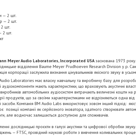
 — 2 шт.
р — 2 шт.
 2 шт.
— 2 шт.
кт
nn Meyer Audio Laboratories, Incorporated USA
заснована 1973 року. 
дницьке відділення Baume Meyer Prudhoeven Research Division у р. Сант
кція корпорації заслужила визнання цінувальників якісного звуку в усьому
udio Laboratories має власну навчальну та виробничу базу для розробл
ї аудіокомпоненти мають характеристики, що враховують акустичні власти
х виробників автомобільних аудіосистем витрачають величезні кошти на 
ерії продуктів, що за своїми характеристиками не відрізняються одна ві
і засоби. Компанія BM Audio Labs використовує зовсім інший підхід: якіс
нює позиції компанії як серйозного іноватора, здатного створювати авт
логи, але водночас залишається доступною для споживачів.
ленні дослідницькі проєкти в галузі акустики та цифрової обробки звук
джень — FTSC, провідний наукові роботи з вивчення коливальних проц