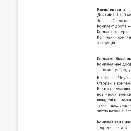
Комплектація
Динамік НЧ 160 мм
Зовнішній кросове
Комплект дротів —
Комплект твітерів 
Кріпильний компле
Інструкція
Компанія
Boschma
Компанія має дослі
та Гонконгу. Проду
Boschmann Meyer A
Створені в компані
Більшість сучасни
нові нескінченні с
вкладені мінімальн
такий підхід зміц
якістю наявні ана
Компанія веде чис
теоретичних дослі