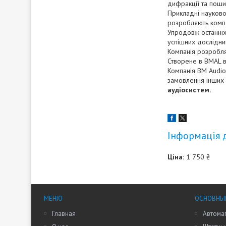
дифракції та поши
Прикладні науково-
розробляють комп'
Упродовж останніх
успішних дослідни
Компанія розробля
Створене в BMAL в
Компанія ВМ Audio
замовлення інших 
аудіосистем.
Інформація 
Ціна:
1 750 ₴
МЕНЮ
ОСНОВНЫ
Главная
Автома