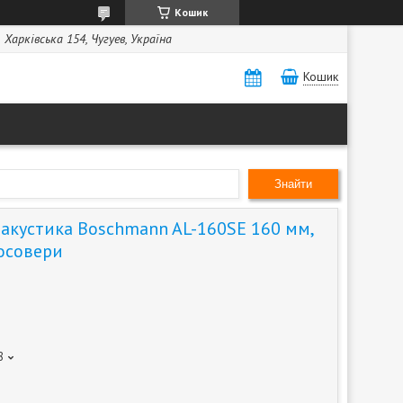
Кошик
Харківська 154, Чугуев, Україна
Кошик
Знайти
акустика Boschmann AL-160SE 160 мм,
росовери
8