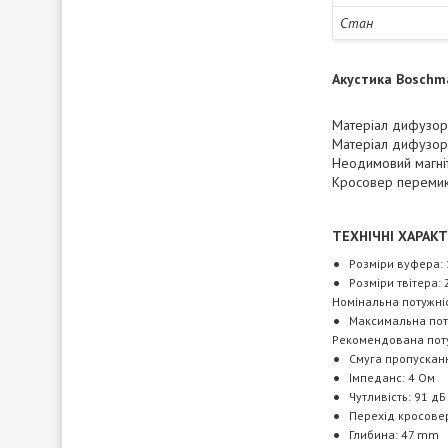
Стан
Акустика Boschm
Матеріал дифузор
Матеріал дифузора
Неодимовий магніт
Кросовер перемик
ТЕХНІЧНІ ХАРАК
Розміри вуфера:
Розміри твітера: 
Номінальна потужніс
Максимальна поту
Рекомендована поту
Смуга пропускання
Імпеданс: 4 Ом
Чутливість: 91 дБ
Перехід кросовер
Глибина: 47 mm