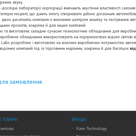
рення звуку.
дослідні лабораторії корпорації вивчають акустичні властивості салонів 
ютерні моделі, що дають змогу створювати дійсно досконалі автомобільн
 двох десятиліть компанія є визнаним центром аналізу та тестування ав
цьких проєктів, зокрема й для інших компаній.
є та виготовляє складне сучасне технологічне обладнання для виробни
иробниче обладнання використовують на підприємствах відомі світові в
 Labs розробляє і виготовляє на власних виробничих потужностях автомоб
відомих компаній під їх торговими марками, зокрема й для багатьох
ві
для замовлення
Е ТОВАРЫ
БРЕНДЫ
гнитолы
Kaier Technology