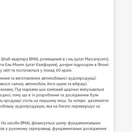
Штаб-квартира BMAL розміщений в г.інь (штат Массачусетс).
а-Ель-Монте (штат Каліфорнія), дочірні підрозділи в Японії
 світі та постачається у понад 60 країн.
ення та виготовлення автомобільної аудіопродукції.
вості салону автомобіля, його шуми та вібрації.
рекламу. Під марками цих компаній щорічно випускаються
д одної, тому що в їх розробленні та дослідження були
ть продукції стоїть на першому місці. За чотири десятиліття
омобільну аудіопродукцію, яка на багато перевершує за
у. На засоби BMAL фінансується центр фундаментальних
есів у рухомому середовищі, фундаментальні дослідження