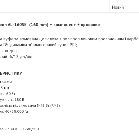
Новий
ann AL-160SE
(160 mm) + компонент + кросовер
а вуфера армована целюлоза з поліпропіленовим просоченням і карбо
 ВЧ-динаміка збалансований купол PEI;
 твітера;
ний 6/12 дБ/окт.
ТЕРИСТИКИ
 160 мм
25 мм
ть: 60 Вт
жність: 180 Вт
жність підсилювача 5-45 Вт (RMS)
: 40 - 58.000 Гц
а: 6dB/OCT - 12dB/OCT