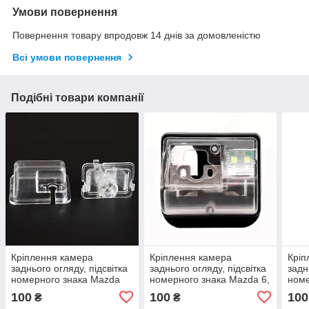
Умови повернення
Повернення товару впродовж 14 днів за домовленістю
Всі умови повернення
Подібні товари компанії
Кріплення камера
Кріплення камера
Кріп
заднього огляду, підсвітка
заднього огляду, підсвітка
задн
номерного знака Mazda
номерного знака Mazda 6,
номе
CX-5, 2012 — 2017
CX-7, CX-5, SUV, M6, GG,
S3, 
100
100
100
₴
₴
GY
A5, 