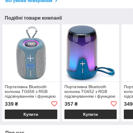
Всі умови повернення
Подібні товари компанії
Портативна Bluetooth
Портативна Bluetooth
Порт
колонка TG658 з RGB
колонка TG652 з RGB
коло
підсвічуванням і функцією
підсвічуванням і функцією
підс
гучного зв'язку, радіо, сіра
гучного зв'язку, радіо, синя
гучн
339
357
349
₴
₴
Купити
Купити
Про нас