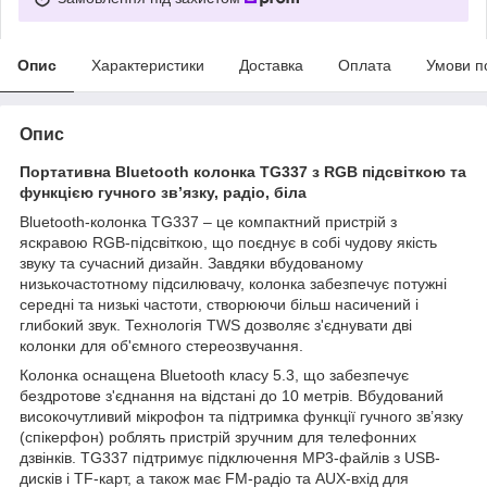
Опис
Характеристики
Доставка
Оплата
Умови п
Опис
Портативна Bluetooth колонка TG337 з RGB підсвіткою та
функцією гучного зв’язку, радіо, біла
Bluetooth-колонка TG337 – це компактний пристрій з
яскравою RGB-підсвіткою, що поєднує в собі чудову якість
звуку та сучасний дизайн. Завдяки вбудованому
низькочастотному підсилювачу, колонка забезпечує потужні
середні та низькі частоти, створюючи більш насичений і
глибокий звук. Технологія TWS дозволяє з'єднувати дві
колонки для об'ємного стереозвучання.
Колонка оснащена Bluetooth класу 5.3, що забезпечує
бездротове з'єднання на відстані до 10 метрів. Вбудований
високочутливий мікрофон та підтримка функції гучного зв’язку
(спікерфон) роблять пристрій зручним для телефонних
дзвінків. TG337 підтримує підключення MP3-файлів з USB-
дисків і TF-карт, а також має FM-радіо та AUX-вхід для