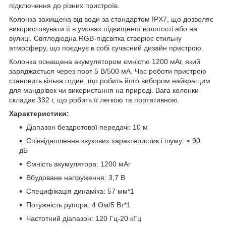
підключення до різних пристроїв.
Колонка захищена від води за стандартом IPX7, що дозволяє
використовувати її в умовах підвищеної вологості або на
вулиці. Світлодіодна RGB-підсвітка створює стильну
атмосферу, що поєднує в собі сучасний дизайн пристрою.
Колонка оснащена акумулятором ємністю 1200 мАг, який
заряджається через порт 5 В/500 мА. Час роботи пристрою
становить кілька годин, що робить його вибором найкращим
для мандрівок чи використання на природі. Вага колонки
складає 332 г, що робить її легкою та портативною.
Характеристики:
Діапазон бездротової передачі: 10 м
Співвідношення звукових характеристик і шуму: ≥ 90
дБ
Ємність акумулятора: 1200 мАг
Вбудоване напруження: 3,7 В
Специфікація динаміка: 57 мм*1
Потужність рупора: 4 Ом/5 Вт*1
Частотний діапазон: 120 Гц-20 кГц