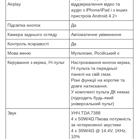
Airplay
віддзеркалення відео та
аудіо з iPhone/iPad і з інших
пристроїв Android 4.2+
Підсвітка кнопок
Да
Камера заднього огляду
Автоматичне увімкнення
Контроль яскравості
Да
Мова меню
Мультизик, Російський є
Керування з керма, ІЧ пульт
Настроювання кнопок керма,
ІЧ пульта та передньої
панелі на свій смак.
Різні функції на коротке та
довге натискання.
У комплекті пульта ДК немає
(підходить будь-який
універсальний пульт)
Звук
УНЧ TDA 7388
4 x 50W/4Ω Пікова потужність
за чотириомної акустики
4 x 30W/4Ω @ 14.4V, 1KHz,
10%