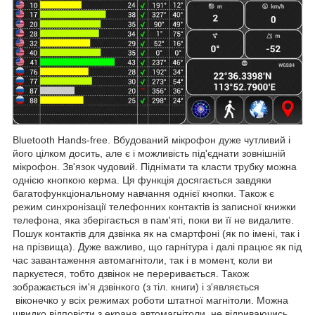
Bluetooth Hands-free. Вбудований мікрофон дуже чутливий і
його цілком досить, але є і можливість під'єднати зовнішній
мікрофон. Зв'язок чудовий. Піднімати та класти трубку можна
однією кнопкою керма. Ця функція досягається завдяки
багатофункціональному навчання однієї кнопки. Також є
режим синхронізації телефонних контактів із записної книжки
телефона, яка зберігається в пам'яті, поки ви її не видалите.
Пошук контактів для дзвінка як на смартфоні (як по імені, так і
на прізвища). Дуже важливо, що гарнітура і далі працює як під
час завантаження автомагнітоли, так і в момент, коли ви
паркуєтеся, тобто дзвінок не переривається. Також
зображається ім'я дзвінкого (з тіл. книги) і з'являється
віконечко у всіх режимах роботи штатної магнітоли. Можна
швидко відповісти з екрана автомагнітоли, не відриваючись