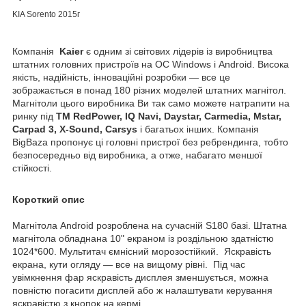
KIA Sorento 2015г
Компанія
Kaier
є одним зі світових лідерів із виробництва
штатних головних пристроїв на ОС Windows і Android. Висока
якість, надійність, інноваційні розробки — все це
зображається в понад 180 різних моделей штатних магнітол.
Магнітоли цього виробника Ви так само можете натрапити на
ринку під
ТМ RedPower, IQ Navi, Daystar, Carmedia, Mstar,
Carpad 3, X-Sound, Carsys
і багатьох інших. Компанія
BigBaza пропонує ці головні пристрої без ребрендинга, тобто
безпосередньо від виробника, а отже, набагато меншої
стійкості.
Короткий опис
Магнітола Android розроблена на сучасній S180 базі. Штатна
магнітола обладнана 10" екраном із роздільною здатністю
1024*600. Мультитач ємнісний морозостійкий. Яскравість
екрана, кути огляду — все на вищому рівні. Під час
увімкнення фар яскравість дисплея зменшується, можна
повністю погасити дисплей або ж налаштувати керування
яскравістю з кнопок на кермі.