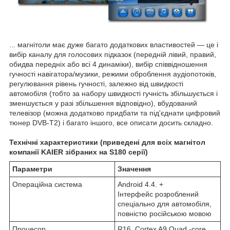
... магнітоли має дуже багато додаткових властивостей — це і
вибір каналу для голосових підказок (передній лівий, правий,
обидва передніх або всі 4 динаміки), вибір співвідношення
гучності навігатора/музики, режими оброблення аудіопотоків,
регулювання рівень гучності, залежно від швидкості
автомобіля (тобто за набору швидкості гучність збільшується і
зменшується у разі збільшення відповідно), вбудований
телевізор (можна додатково придбати та під'єднати цифровий
тюнер DVB-T2) і багато іншого, все описати досить складно.
Технічні характеристики (приведені для всіх магнітол
компанії KAIER зібраних на S180 серії)
Параметри
Значення
Операційна система
Android 4.4. +
Інтерфейс розроблений
спеціально для автомобіля,
повністю російською мовою
Процесор
R16 Cortex A9 Quad -core