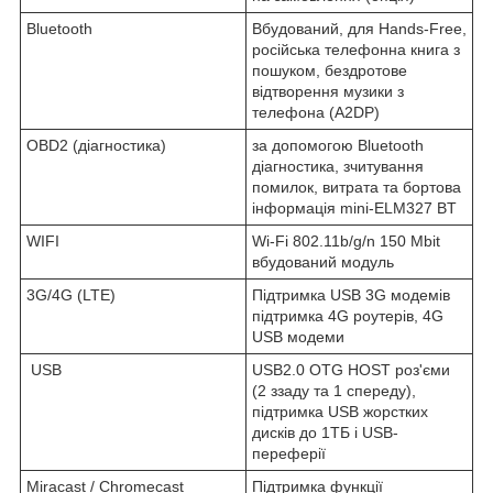
Bluetooth
Вбудований, для Hands-Free,
російська телефонна книга з
пошуком, бездротове
відтворення музики з
телефона (A2DP)
OBD2 (діагностика)
за допомогою Bluetooth
діагностика, зчитування
помилок, витрата та бортова
інформація mini-ELM327 BT
WIFI
Wi-Fi 802.11b/g/n 150 Mbit
вбудований модуль
3G/4G (LTE)
Підтримка USB 3G модемів
підтримка 4G роутерів, 4G
USB модеми
USB
USB2.0 OTG HOST роз'єми
(2 ззаду та 1 спереду),
підтримка USB жорстких
дисків до 1ТБ і USB-
переферії
Miracast / Chromecast
Підтримка функції