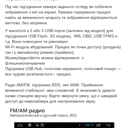
Під час під'єднання камери заднього огляду ви побачите
зображення з неї на екрані. Камера паркування працює
навіть за вимкненого апарату та зображення відтворюється
миттєво, без затримок.
У магнітолі є 2 або 3 USB-порти (залежно від моделі) для
під'єднання USB Flash, 3G модему, Wifi, OBD, USB TPMS и
т.д. Вони повноцінні та рівномірні.
Wi-Fi модуль вбудований. Працює як точка доступу (роздача)
так і у звичайному режимі (приймач).
Музику/відео/фото можна відтворювати з
флешнакопичувачем
Підтримка USB Hub, голосове керування, голосовий пошук —
все чудово розпізнається і працює.
Радіо AM/FM, підтримка RDS, чип 6686. Приймання
впевненої стабільної, звук соковитий. Є можливість давати
назви станціям вручну. Варто звернути увагу, що є швидкий
доступ до еквалайзера для настроювання звуку.