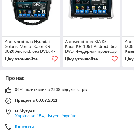
Автомагнітола Hyundai
Автомагнітола KIA K5.
Авто
Solaris, Verna. Kaier KR-
Kaier KR-1051 Android, без
IX35
9020 Android, без DVD. 4-
DVD. 4-ядерний процесор
Kaie
ядерний процесор
DVD.
Ціну уточнюйте
Ціну уточнюйте
Цін
Про нас
96% позитивних з 2339 відгуків за рік
Працює з 09.07.2011
м. Чугуев
Харківська 154, Чугуев, Україна
Контакти