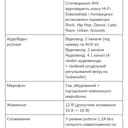
Спотворення АЧХ
відповідають класу Hi-Fi
Еквалайзер і попередньо
встановлені параметри:
Rock, Hip Hop, Dance, Latin,
Rave, Urban, Acoustic
АудіоВідео
Відеовхід: 2 канали (під
роз'єми
камеру та AUX in)
Відеовихід: 2 канали
Аудіовихід: 4.1 канал (4
лінійні аудіовиходи
+ лінійний роздільний
регульований вихід на
Subwoofer)
Мікрофон
Так, вбудований +
під'єднання зовнішнього
мікрофона.
Живлення
12 В (допустимі коливання
10,8 — 16 В)
Споживання
У режимі роботи 1.2A без
сильного навантаження на