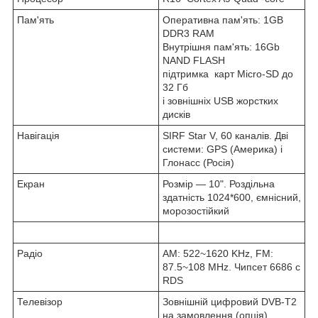
Пам'ять
Оперативна пам'ять: 1GB
DDR3 RAM
Внутрішня пам'ять: 16Gb
NAND FLASH
підтримка карт Micro-SD до
32 Гб
і зовнішніх USB жорстких
дисків
Навігація
SIRF Star V, 60 каналів. Дві
системи: GPS (Америка) і
Глонасс (Росія)
Екран
Розмір — 10". Роздільна
здатність 1024*600, ємнісний,
морозостійкий
Радіо
AM: 522~1620 KHz, FM:
87.5~108 MHz. Чипсет
6686
с
RDS
Телевізор
Зовнішній цифровий DVB-T2
на замовлення (опція)