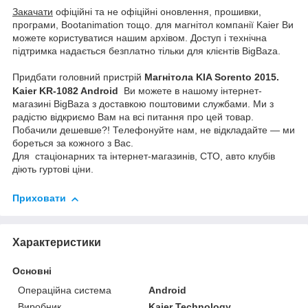
Закачати
офіційні та не офіційні оновлення, прошивки,
програми, Bootanimation тощо. для магнітол компанії Kaier Ви
можете користуватися нашим архівом. Доступ і технічна
підтримка надається безплатно тільки для клієнтів BigBaza.
Придбати головний пристрій
Магнітола
KIA Sorento 2015.
Kaier KR-1082
Android
Ви можете в нашому інтернет-
магазині BigBaza з доставкою поштовими службами. Ми з
радістю відкриємо Вам на всі питання про цей товар.
Побачили дешевше?! Телефонуйте нам, не відкладайте — ми
бореться за кожного з Вас.
Для стаціонарних та інтернет-магазинів, СТО, авто клубів
діють гуртові ціни.
Приховати
Характеристики
Основні
Операційна система
Android
Виробник
Kaier Technology