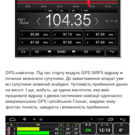
GPS-навігатор. Під час старту модуль GPS SIRF5 відразу ж
починає визначати супутники. До завантаження апарат уже
всі супутники зазвичай знайдені. Чутливість приймання даних
на висоті. І ще, мабуть, це єдина магнітола, яка вміє
працювати відразу з двома системами навігації одночасно:
американською GPS і російською Глонас, завдяки чому
зростає точність, швидкість і впевненість приймання.