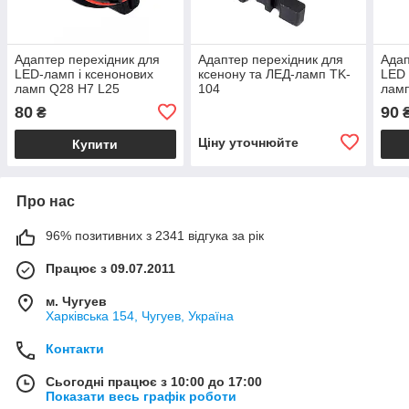
Адаптер перехідник для
Адаптер перехідник для
Адап
LED-ламп і ксенонових
ксенону та ЛЕД-ламп TK-
LED 
ламп Q28 Н7 L25
104
ламп
Mercedes-Benz SLK
E46,
80
90
₴
Ціну уточнюйте
Купити
Про нас
96% позитивних з 2341 відгука за рік
Працює з 09.07.2011
м. Чугуев
Харківська 154, Чугуев, Україна
Контакти
Сьогодні працює з 10:00 до 17:00
Показати весь графік роботи