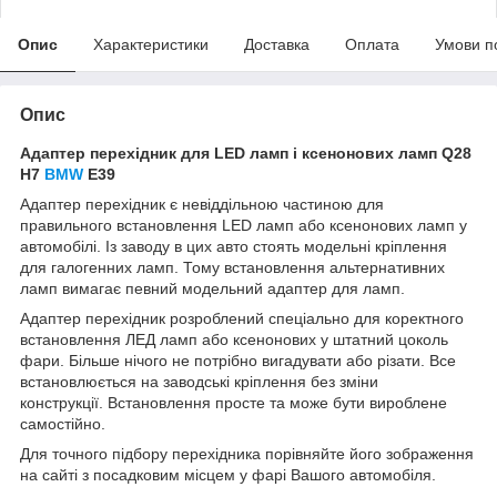
Опис
Характеристики
Доставка
Оплата
Умови п
Опис
Адаптер перехідник для LED ламп і ксенонових ламп Q28
Н7
BMW
E39
Адаптер перехідник є невіддільною частиною для
правильного встановлення LED ламп або ксенонових ламп у
автомобілі. Із заводу в цих авто стоять модельні кріплення
для галогенних ламп. Тому встановлення альтернативних
ламп вимагає певний модельний адаптер для ламп.
Адаптер перехідник розроблений спеціально для коректного
встановлення ЛЕД ламп або ксенонових у штатний цоколь
фари. Більше нічого не потрібно вигадувати або різати. Все
встановлюється на заводські кріплення без зміни
конструкції. Встановлення просте та може бути вироблене
самостійно.
Для точного підбору перехідника порівняйте його зображення
на сайті з посадковим місцем у фарі Вашого автомобіля.