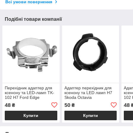
Всі умови повернення
Подібні товари компанії
Перехідник адаптер для
Адаптер перехідник для
Адап
ксенону та LED-ламп TK-
ксенону та LED ламп H7
ксен
102 H7 Ford Edge
Skoda Octavia
102 
48
50
48
₴
₴
Купити
Купити