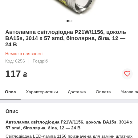
Автолампа світлодіодна P21W/1156, цоколь
BA15s, 3014 x 57 smd, біполярна, біла, 12 —
24 В
Немає в наявності
Код: 6256
Роздріб
117
₴
Опис
Характеристики
Доставка
Оплата
Умови п
Опис
Автолампа світлодіодна P21W/1156, цоколь BA15s, 3014 x
57 smd, біполярна, біла, 12 — 24 В
Світлодіодна LED-лампа 1156 призначена для заміни штатних