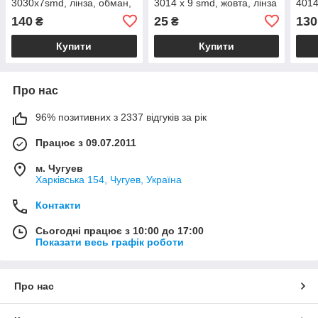
3030x7smd, лінза, обман,
3014 х 9 smd, жовта, лінза
4014
захист, білий, 10 Вт, 12-24
12 В
біли
140
25
130
₴
₴
V
Купити
Купити
Про нас
96% позитивних з 2337 відгуків за рік
Працює з 09.07.2011
м. Чугуев
Харківська 154, Чугуев, Україна
Контакти
Сьогодні працює з 10:00 до 17:00
Показати весь графік роботи
Про нас