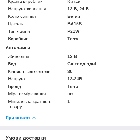
Країна виробник
Китай
Напруга живлення
12 В, 24 В
Колір світіння
Білий
Цоколь
BA15S
Тип лампи
P21W
Виробник
Terra
Автолампи
Живлення
12 В
Вид
Світлодіодні
Кількість світлодіодів
30
Напруга
12-24В
Бренд
Terra
Міра вимірювання
шт.
Мінімальна кратність
1
товару
Приховати
Умови доставки