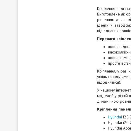
Кріплення признач
Виготовлене як ор
рішенням для замі
ідентичні заводсь
під'єднання повні
Переваги кріплен
повна відпо
високоякісни
повна компл
просте встан
Кріплення,
у разі 
ущільнювальними п
відрізнятися).
У нашому інтернет
моделей у різній ц
динамічною розмітк
Кріплення панель
Hyundai
i25 
Hyundai i20
Hyundai Acc