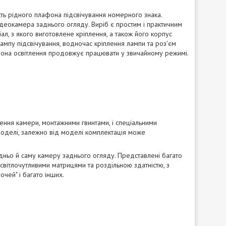
ть рідного плафона підсвічування номерного знака.
ідеокамера заднього огляду. Виріб є простим і практичним
л, з якого виготовлене кріплення, а також його корпус
ампу підсвічування, водночас кріплення лампи та роз'єм
афона освітлення продовжує працювати у звичайному режимі.
ння камери, монтажними гвинтами, і спеціальними
оделі, залежно від моделі комплектація може
дньо й саму камеру заднього огляду. Представлені багато
 світлочутливими матрицями та роздільною здатністю, з
очей" і багато інших.