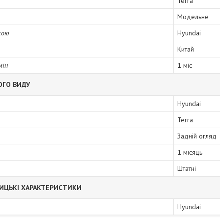
Terra
Модельне
кою
Hyundai
Китай
мін
1 міс
ОГО ВИДУ
Hyundai
Terra
Задній огляд
1 місяць
Штатні
ИЦЬКІ ХАРАКТЕРИСТИКИ
Hyundai