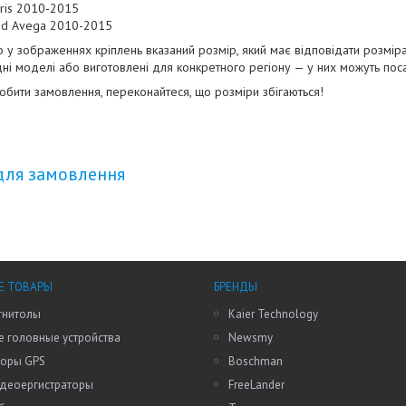
aris 2010-2015
nd Avega 2010-2015
що у зображеннях кріплень вказаний розмір, який має відповідати розмі
дні моделі або виготовлені для конкретного регіону — у них можуть поса
робити замовлення, переконайтеся, що розміри збігаються!
для замовлення
Е ТОВАРЫ
БРЕНДЫ
гнитолы
Kaier Technology
 головные устройства
Newsmy
торы GPS
Boschman
идеоергистраторы
FreeLander