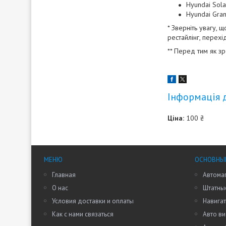
Hyundai Sol
Hyundai Gra
* Зверніть увагу, 
рестайлінг, перехі
** Перед тим як з
Інформація 
Ціна:
100 ₴
МЕНЮ
ОСНОВНЫ
Главная
Автома
О нас
Штатные
Условия доставки и оплаты
Навига
Как с нами связаться
Авто в