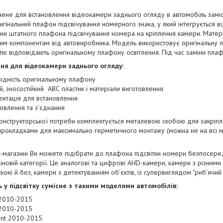
ене для встановлення відеокамери заднього огляду в автомобіль заміс
игінальний плафон підсвічування номерного знака, у який інтегрується в
ни штатного плафона підсвічування номера на кріплення камери. Матеріа
ким компонентам від автовиробника. Модель використовує оригінальну л
стю відповідають оригінальному плафону освітлення. Під час заміни пл
ня для відеокамери заднього огляду:
відність оригінальному плафону
й, зносостійкий АВС пластик і матеріали виготовлення
ектація для встановлення
овлення та з'єднання
конструкторської потреби
комплектується металевою скобою для закріпле
рокладками для максимально герметичного монтажу (можна не на всі м
-магазині Ви можете підібрати до плафона підсвітки номери безпосере
іновій категорії. Це аналогові та цифрові AHD-камери, камери з різними
ою й без, камери з детектуванням об'єктів, із супервиглядом "риб'ячий 
 у підсвітку сумісне з такими моделями автомобілів:
2010-2015
 2010-2015
ent 2010-2015