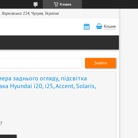
Кошик
Харківська 154, Чугуев, Україна
Кошик
Знайти
ера заднього огляду, підсвітка
а Hyundai i20, i25, Accent, Solaris,
7