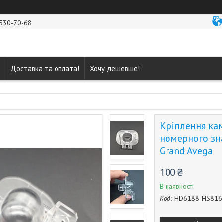
 530-70-68
Доставка та оплата!
Хочу дешевше!
Кріплення кам
номерного знак
Grand Avega
100 ₴
В наявності
Код:
HD6188-HS816