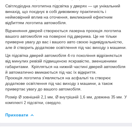
Світлодіодна логотипна підсвітка у дверях — це унікальний
винахід, що поєднує в собі дивовижну практичність і
неймовірний вплив на оточення, викликаний ефектним
відбиттям логотипа автомобіля.
Відчиняння дверей створюється лазерна проєкція логотипа
вашого автомобіля на поверхні під дверима. Це не тільки
приверне увагу до вас і вашого авто своєю індивідуальністю,
але й створить додаткове освітлення під час виходу з машини.
Ця підсвітка дверей автомобіля 4-го покоління відрізняється
від минулих ревізій підвищеною яскравістю, зменшеними
габаритами. Кріпляться на нижній частині дверей автомобіля
й автоматично вмикаються під час їх відкриття.
Проєкція логотипа з'являється на асфальті та створює
додаткове освітлення під час виходу з машини, а також
привертає увагу до вашого автомобіля.
Розмір Ø зовнішній 2,1 мм, Ø внутрішній 1,6 мм, довжина 35 мм. У
комплекті 2 підсвітки, свердло.
Приховати