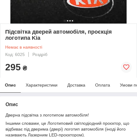
Підсвітка дверей автомобіля, проєкція
логотипа Kia
Немає в наявності
Код: 6025
Роздріб
295
₴
Опис
Характеристики
Доставка
Оплата
Умови п
Опис
Дверна підсвітка з логотипом автомобіля!
Іншими словами, це Логотиповий світлодіодний проєктор, що
відбиває під дверима (двері) логотип автомобіля (іноді його
називають Лазерним LED-проєктором).