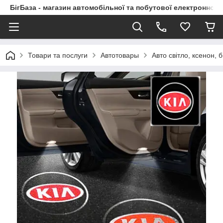
БігБаза - магазин автомобільної та побутової електронної т
Товари та послуги
Автотовары
Авто світло, ксенон, б