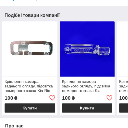
Подібні товари компанії
Кріплення камера
Кріплення камера
Кріп
заднього огляду, підсвітка
заднього огляду, підсвітка
задн
номерного знака Kia Rio
номерного знака Kia
номе
Sorento, Borrego, Rondo,
Fort
100
100
100
₴
₴
Cerato, Sportage-R
Купити
Купити
Про нас