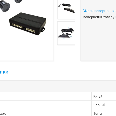
повернення товару 
тики
Китай
Чорний
еллю
Terra