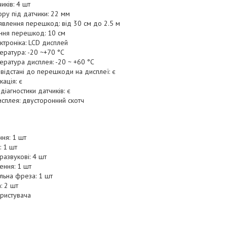
чиків: 4 шт
ру під датчики: 22 мм
явлення перешкод: від 30 см до 2.5 м
ння перешкод: 10 см
ктроніка: LCD дисплей
ература: -20 ~+70 °С
ература дисплея: -20 ~ +60 °C
відстані до перешкоди на дисплеї: є
кація: є
діагностики датчиків: є
исплея: двусторонний скотч
ня: 1 шт
: 1 шт
развукові: 4 шт
ення: 1 шт
льна фреза: 1 шт
: 2 шт
ористувача