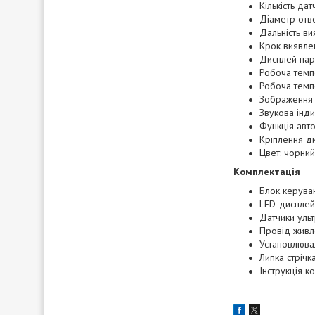
Кількість дат
Діаметр отво
Дальність ви
Крок виявле
Дисплей пар
Робоча темп
Робоча темп
Зображення 
Звукова інди
Функція авто
Кріплення д
Цвет: чорний
Комплектація
Блок керуван
LED-дисплей
Датчики ульт
Провід живл
Установлюва
Липка стрічка
Інструкція к