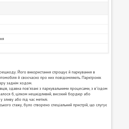
ня
перешкоду. Його використання спрощує й паркування в
автомобіля й своєчасно про них повідомляють. Парктронік
вру заднім ходом.
вців, здавна пов'язані з паркувальними процесами, з в'їздом
валося б, цілком нешкідливий, високий бордюр або
у зливу або під час метилі.
ького стажу, було створено спеціальний пристрій, що слугує