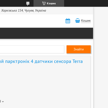
Кошик
Харківська 154, Чугуев, Україна
Кошик
Знайти
й парктронік 4 датчики сенсора Terra
8