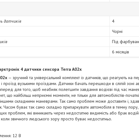
ть датчиків
4
Чорні
иків
Під фарбуван
6 місяців
рктронік 4 датчики сенсора Terra A02x
A02x
— зручний та універсальний комплект із датчиків, що реагують на 
 і проїзд вузькими проїздами. Датчики бачать перешкоди в сліпій зоні 
перед для того, щоб неабияк полегшити завдання водієві під час мане
т, що найбільш неприємні моменти, не тільки для автомобілістів-початкі
 іншими складними маневрами. Так само проблем може доставити і, зда
. Часом буває так само складно припаркувати автомобіля в темну пору, 
 цих проблем, які виникають через недостатню видимість або брак водійс
х, коли звичного людського зору просто буває недостатньо.
лення: 12 В