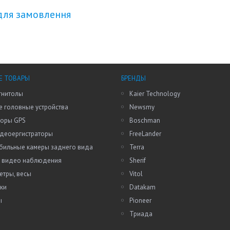
для замовлення
Е ТОВАРЫ
БРЕНДЫ
гнитолы
Kaier Technology
 головные устройства
Newsmy
торы GPS
Boschman
идеоергистраторы
FreeLander
бильные камеры заднего вида
Terra
 видео наблюдения
Sherif
етры, весы
Vitol
ки
Datakam
ы
Pioneer
Триада