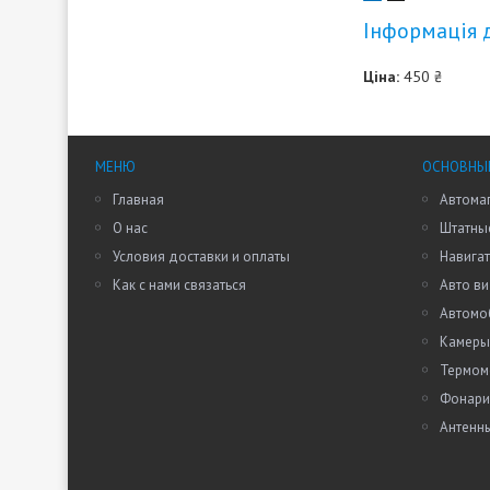
Інформація 
Ціна:
450 ₴
МЕНЮ
ОСНОВНЫ
Главная
Автома
О нас
Штатные
Условия доставки и оплаты
Навига
Как с нами связаться
Авто в
Автомо
Камеры
Термом
Фонари
Антенн