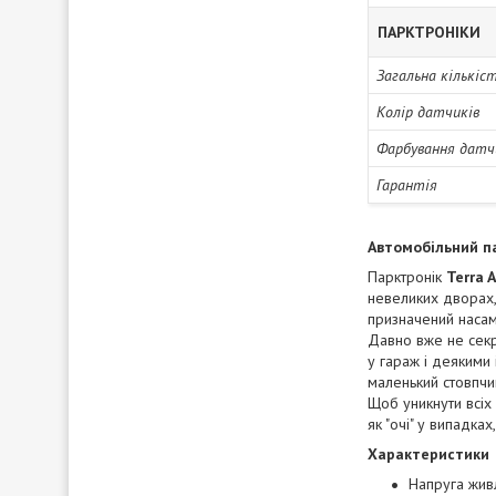
ПАРКТРОНІКИ
Загальна кількіс
Колір датчиків
Фарбування датч
Гарантія
Автомобільний па
Парктронік
Terra 
невеликих дворах,
призначений насам
Давно вже не секре
у гараж і деякими
маленький стовпчик
Щоб уникнути всіх
як "очі" у випадка
Характеристики
Напруга жив