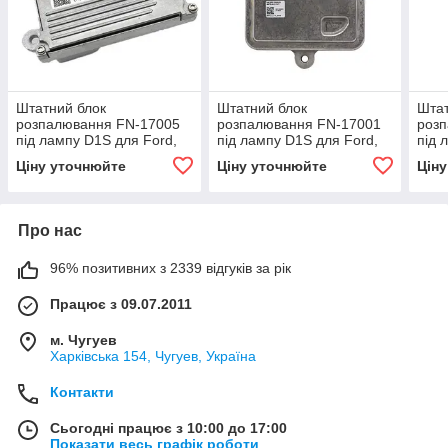
Штатний блок
Штатний блок
Штат
розпалювання FN-17005
розпалювання FN-17001
роз
під лампу D1S для Ford,
під лампу D1S для Ford,
під 
LAND ROVER, OPEL та ін.
Hyundai, Land Rover, Opel
Rove
Ціну уточнюйте
Ціну уточнюйте
Цін
та ін.
Pors
та ін
Про нас
96% позитивних з 2339 відгуків за рік
Працює з 09.07.2011
м. Чугуев
Харківська 154, Чугуев, Україна
Контакти
Сьогодні працює з 10:00 до 17:00
Показати весь графік роботи