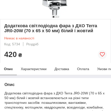
Додаткова світлодіодна фара з ДХО Terra
JR0-20W (70 x 65 х 50 мм) білий і жовтий
Немає в наявності
Код: 5734
Роздріб
420
₴
Опис
Характеристики
Доставка
Оплата
Умови п
Опис
Додаткова світлодіодна фара з ДХО Terra JR0-20W (70 x 65 х
50 мм) білий і жовтий встановлюються на різні типи
транспортних засобів: позашляховики, вантажівки,
спецтехніку, мотоцикли, квадроцикли, всюдиходи, комбайни,