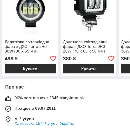
Додаткова світлодіодна
Додаткова світлодіодна
Дода
фара з ДХО Terra JR0-
фара з ДХО Terra JR0-
фара
30W (90 x 55 мм)
20W (70 х 65 x 50 мм)
30W 
498
380
350
₴
₴
Купити
Купити
Про нас
96% позитивних з 2345 відгуків за рік
Працює з 09.07.2011
м. Чугуев
Харківська 154, Чугуев, Україна