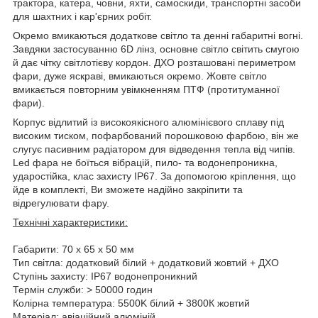
трактора, катера, човни, яхти, самоскиди, транспортні засоби
для шахтних і кар'єрних робіт.
Окремо вмикаються додаткове світло та денні габаритні вогні.
Завдяки застосуванню 6D лінз, основне світло світить смугою
й дає чітку світлотієву кордон. ДХО розташовані периметром
фари, дуже яскраві, вмикаються окремо. Жовте світло
вмикається повторним увімкненням ПТФ (протитуманної
фари).
Корпус відлитий із високоякісного алюмінієвого сплаву під
високим тиском, пофарбований порошковою фарбою, він же
слугує пасивним радіатором для відведення тепла від чипів.
Led фара не боїться вібрацій, пило- та водонепроникна,
ударостійка, клас захисту IP67. За допомогою кріплення, що
йде в комплекті, Ви зможете надійно закріпити та
відрегулювати фару.
Технічні характеристики:
Габарити: 70 х 65 х 50 мм
Тип світла: додатковий білий + додатковий жовтий + ДХО
Ступінь захисту: IP67 водонепроникний
Термін служби: > 50000 годин
Колірна температура: 5500K білий + 3800К жовтий
Матеріал: авіаційний алюміній