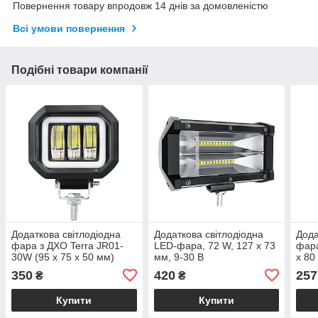
Повернення товару впродовж 14 днів за домовленістю
Всі умови повернення
Подібні товари компанії
Додаткова світлодіодна
Додаткова світлодіодна
Дода
фара з ДХО Terra JR01-
LED-фара, 72 W, 127 х 73
фара
30W (95 x 75 х 50 мм)
мм, 9-30 B
х 80
350
420
257
₴
₴
Купити
Купити