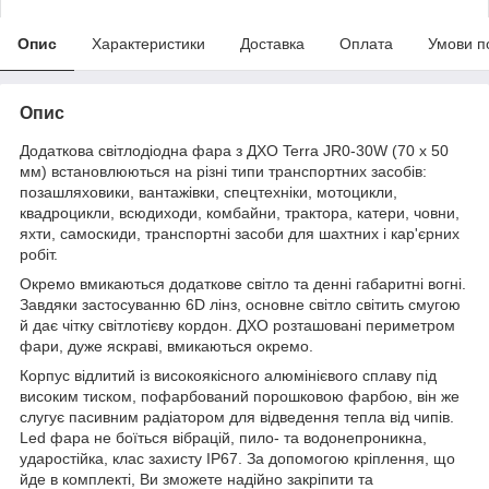
Опис
Характеристики
Доставка
Оплата
Умови п
Опис
Додаткова світлодіодна фара з ДХО Terra JR0-30W (70 x 50
мм) встановлюються на різні типи транспортних засобів:
позашляховики, вантажівки, спецтехніки, мотоцикли,
квадроцикли, всюдиходи, комбайни, трактора, катери, човни,
яхти, самоскиди, транспортні засоби для шахтних і кар'єрних
робіт.
Окремо вмикаються додаткове світло та денні габаритні вогні.
Завдяки застосуванню 6D лінз, основне світло світить смугою
й дає чітку світлотієву кордон. ДХО розташовані периметром
фари, дуже яскраві, вмикаються окремо.
Корпус відлитий із високоякісного алюмінієвого сплаву під
високим тиском, пофарбований порошковою фарбою, він же
слугує пасивним радіатором для відведення тепла від чипів.
Led фара не боїться вібрацій, пило- та водонепроникна,
ударостійка, клас захисту IP67. За допомогою кріплення, що
йде в комплекті, Ви зможете надійно закріпити та