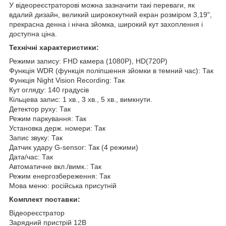
У відеореєстраторові можна зазначити такі переваги, як
вдалий дизайн, великий ширококутний екран розміром 3,19",
прекрасна денна і нічна зйомка, широкий кут захоплення і
доступна ціна.
Технічні характеристики:
Режими запису: FHD камера (1080P), HD(720P)
Функція WDR (функція поліпшення зйомки в темний час): Так
Функція Night Vision Recording: Так
Кут огляду: 140 градусів
Кільцева запис: 1 хв., 3 хв., 5 хв., вимкнути.
Детектор руху: Так
Режим паркування: Так
Установка держ. номери: Так
Запис звуку: Так
Датчик удару G-sensor: Так (4 режими)
Дата/час: Так
Автоматичне вкл./вимк.: Так
Режим енергозбереження: Так
Мова меню: російська присутній
Комплект поставки:
Відеореєстратор
Зарядний пристрій 12В