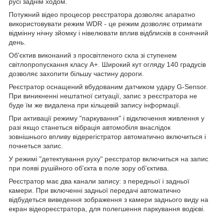
русі заднім ходом.
Потужний відео процесор реєстратора дозволяє апаратно
використовувати режим WDR - це режим дозволяє отримати
відмінну нічну зйомку і нівелювати вплив відблисків в сонячний
день.
Об'єктив виконаний з просвітленого скла зі ступенем
світлопропускання класу А+. Широкий кут огляду 140 градусів
дозволяє захопити більшу частину дороги.
Реєстратор оснащений вбудованим датчиком удару G-Sensor.
При виникненні нештатної ситуації, запис з реєстратора не
буде їм же видалена при кільцевій запису інформації.
При активації режиму "паркування" і відключення живлення у
разі якщо станеться вібрація автомобіля внаслідок
зовнішнього впливу відерегістратор автоматично включиться і
почнеться запис.
У режимі "детектування руху" реєстратор включиться на запис
при появі рушійного об'єкта в поле зору об'єктива.
Реєстратор має два канали запису: з передньої і задньої
камери. При включенні задньої передачі автоматично
відбудеться виведення зображення з камери заднього виду на
екран відеореєстратора, для полегшення паркування водієві.