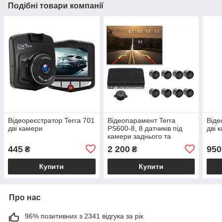
Подібні товари компанії
Відеореєстратор Terra 701
Відеопарамент Terra
Віде
дві камери
PS600-8, 8 датчиків під
дві 
камери заднього та
переднього вигляду
445
2 200
950
₴
₴
Купити
Купити
Про нас
96% позитивних з 2341 відгука за рік