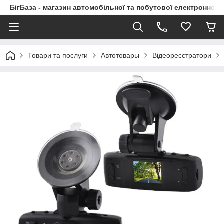
БігБаза - магазин автомобільної та побутової електронної т
Товари та послуги
Автотовары
Відеореєстратори