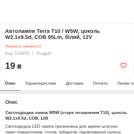
Автолампи Terra T10 / W5W, цоколь
W2.1x9.5d, COB 95Lm, білий, 12V
Немає в наявності
Код: 510033
Роздріб
19
₴
Опис
Характеристики
Доставка
Оплата
Умови п
Опис
Світлодіодна лампа W5W (старе позначення T10), цоколь
W2.1x9.5d,
COB, 12В
Світлодіодна LED лампа призначена для заміни штатних
ламп поворотників, стопів, габаритів, підсвічування салону,