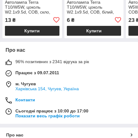
Автолампа Terra
Автолампа Terra
Авто
T10/W5W, цоколь
T10/W5W, цоколь
W5W,
W2.1x9.5d, COB, скло,
W2.1x9.5d, COB, білий,
COB 
білий, 12 В
12V, 1W
13
6
23
₴
₴
Купити
Купити
Про нас
96% позитивних з 2341 відгука за рік
Працює з 09.07.2011
м. Чугуев
Харківська 154, Чугуев, Україна
Контакти
Сьогодні працює з 10:00 до 17:00
Показати весь графік роботи
Про нас