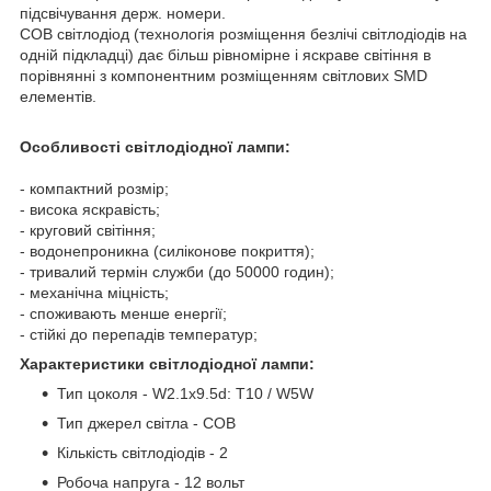
підсвічування держ. номери.
COB світлодіод (технологія розміщення безлічі світлодіодів на
одній підкладці) дає більш рівномірне і яскраве світіння в
порівнянні з компонентним розміщенням світлових SMD
елементів.
Особливості світлодіодної лампи:
- компактний розмір;
- висока яскравість;
- круговий світіння;
- водонепроникна (силіконове покриття);
- тривалий термін служби (до 50000 годин);
- механічна міцність;
- споживають менше енергії;
- стійкі до перепадів температур;
Характеристики світлодіодної лампи:
Тип цоколя - W2.1x9.5d: T10 / W5W
Тип джерел світла - COB
Кількість світлодіодів - 2
Робоча напруга - 12 вольт