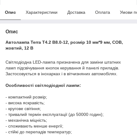
Опис
Характеристики
Доставка
Оплата
Умови п
Опис
Автолампа Terra T4.2 B8.0-12, розмір 10 мм*9 мм, COB,
жовтий, 12 В
Світлодіодна LED-лампа призначена для заміни штатних
ламп підсвічування кнопок керування й панелі приладів.
Застосовується в інохарках і в вітчизняних автомобілях.
Особливості світлодіодної лампи:
- компактний розмір;
- висока яскравість;
- кругове світіння;
- тривалий термін експлуатації (до 50000 годин);
- механічна міцність;
- споживають менше енергії;
- стійкі до перепадів температур;