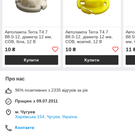
Автолампа Terra T4.7
Автолампа Terra T4.7
Авто
B8.0-12, діаметр 12 мм,
B8.0-12, діаметр 12 мм,
B8.5
COB, біла, 12 В
COB, жовтий, 12 В
мм, 
10
10
11
₴
₴
Купити
Купити
Про нас
96% позитивних з 2335 відгуків за рік
Працює з 09.07.2011
м. Чугуев
Харківська 154, Чугуев, Україна
Контакти