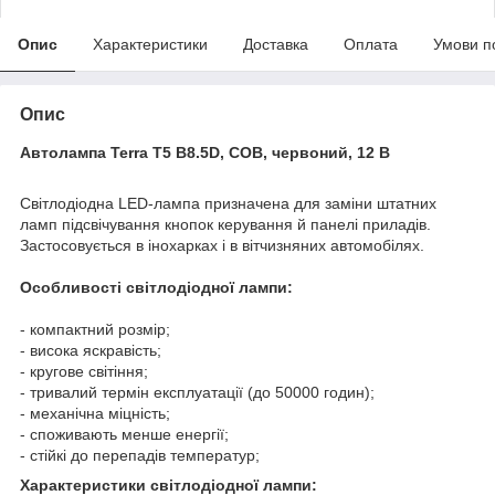
Опис
Характеристики
Доставка
Оплата
Умови п
Опис
Автолампа Terra T5 B8.5D, COB, червоний, 12 В
Світлодіодна LED-лампа призначена для заміни штатних
ламп підсвічування кнопок керування й панелі приладів.
Застосовується в інохарках і в вітчизняних автомобілях.
Особливості світлодіодної лампи:
- компактний розмір;
- висока яскравість;
- кругове світіння;
- тривалий термін експлуатації (до 50000 годин);
- механічна міцність;
- споживають менше енергії;
- стійкі до перепадів температур;
Характеристики світлодіодної лампи: