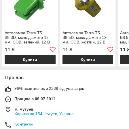
Автолампа Terra T5
Автолампа Terra T5
Авто
B8.3D, макс.діаметр 12
B8.5D, макс.діаметр 12
B8.5
мм, COB, зелений, 12 В
мм, COB, жовтий, 12 В
мм, 
11
11
11
₴
₴
Купити
Купити
Про нас
96% позитивних з 2339 відгуків за рік
Працює з 09.07.2011
м. Чугуев
Харківська 154, Чугуев, Україна
Контакти