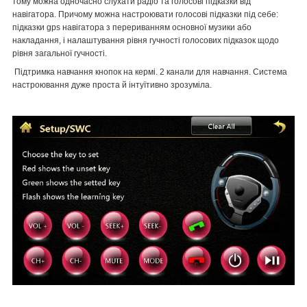
тому можна одночасно слухати радіо та голосові підказки від
навігатора. Причому можна настроювати голосові підказки під себе:
підказки gps навігатора з перериванням основної музики або
накладання, і налаштування рівня гучності голосових підказок щодо
рівня загальної гучності.
Підтримка навчання кнопок на кермі. 2 канали для навчання. Система
настроювання дуже проста й інтуїтивно зрозуміла.