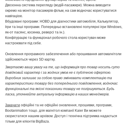
Двозонна система перегляду (водій-пасажири). Можна виводити
окремо на монітор пасажирів фільм, на сам водночас користуватися
навігацією.
Вбудовані програми: HOBD для діагностики автомобіля, Калькулятор,
Ігри та інші програми. Попередньо встановлені популярні ігри Windows,
як-от пасянс, косинка, реверсі та ін.).
Конфігурацію та функціонал робочого стола користувач може
настроювати під себе.
Оновлення програмного забезпечення або прошивання автомагнітоли
здійснюються через SD картку.
Звертаємо вашу увагу на те, що інформація про товар носить суто
довідковий характер і за жодних умов не є публічною офертою.
Виробник залишає за собою право змінювати комплектацію та
характеристики товару без попереднього повідомлення, водночас
функціональні та якісні показники товару не погіршуються. Будь
ласка, уточнюйте актуальну інформацію в наших менеджерів.
Закачати
офіційні та не офіційні оновлення, прошивки, програми,
Bootanimation тощо. для магнітол компанії Kaier Ви можете
скористатися нашим архівом. Доступ і технічна підтримка надається
тільки для клієнтів BigBaza.