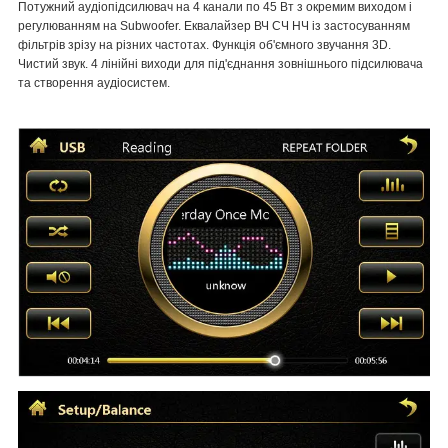
Потужний аудіопідсилювач на 4 канали по 45 Вт з окремим виходом і
регулюванням на Subwoofer. Еквалайзер ВЧ СЧ НЧ із застосуванням
фільтрів зрізу на різних частотах. Функція об'ємного звучання 3D.
Чистий звук. 4 лінійні виходи для під'єднання зовнішнього підсилювача
та створення аудіосистем.