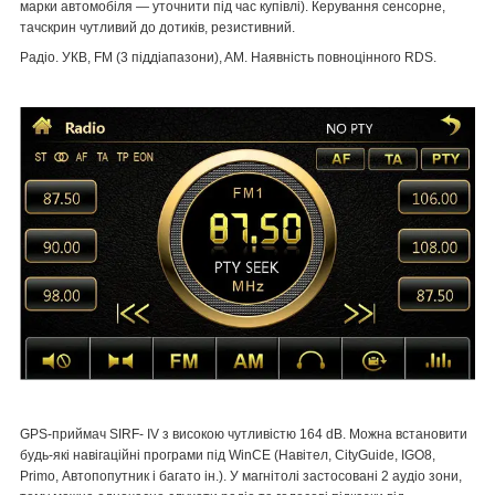
марки автомобіля — уточнити під час купівлі). Керування сенсорне,
тачскрин чутливий до дотиків, резистивний.
Радіо. УКВ, FM (3 піддіапазони), AM. Наявність повноцінного RDS.
GPS-приймач SIRF- IV з високою чутливістю 164 dB. Можна встановити
будь-які навігаційні програми під WinCE (Навітел, CityGuide, IGO8,
Primo, Автопопутник і багато ін.). У магнітолі застосовані 2 аудіо зони,