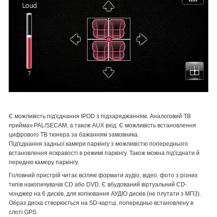
Є можливість під'єднання IPOD з підзаряджанням. Аналоговий ТВ
приймач PAL/SECAM, а також AUX вхід. Є можливість встановлення
цифрового ТВ тюнера за бажанням замовника.
Під'єднання задньої камери паркінгу з можливістю попереднього
встановлення яскравості в режимі паркінгу. Також можна під'єднати й
передню камеру паркінгу.
Головний пристрій читає всілякі формати аудіо, відео, фото з різних
типів накопичувачів CD або DVD. Є вбудований віртуальний CD-
чонджер на 6 дисків, для копіювання АУДІО дисків (не плутати з МП3).
Образ диска створюється на SD-картці, попередньо встановлену в
слоті GPS.