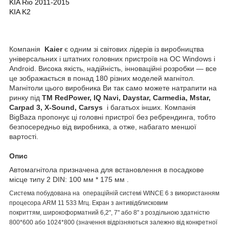
KIA Rio 2011-2015
KIA K2
Компанія
Kaier
є одним зі світових лідерів із виробництва
універсальних і штатних головних пристроїв на ОС Windows і
Android. Висока якість, надійність, інноваційні розробки — все
це зображається в понад 180 різних моделей магнітол.
Магнітоли цього виробника Ви так само можете натрапити на
ринку під
ТМ
RedPower, IQ Navi, Daystar, Carmedia, Mstar,
Carpad 3, X-Sound, Carsys
і багатьох інших. Компанія
BigBaza пропонує ці головні пристрої без ребрендинга, тобто
безпосередньо від виробника, а отже, набагато меншої
вартості.
Опис
Автомагнітола призначена для встановлення в посадкове
місце типу 2 DIN: 100 мм * 175 мм .
Система побудована на операційній системі WINCE 6 з використанням
процесора ARM 11 533 Мгц. Екран з антивідблисковим
покриттям, широкоформатний 6,2", 7" або 8" з роздільною здатністю
800*600 або 1024*800 (значення відрізняються залежно від конкретної