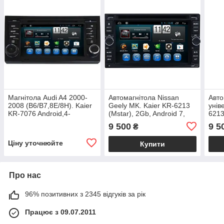
Магнітола Audi A4 2000-
Автомагнітола Nissan
Авто
2008 (B6/B7,8E/8H). Kaier
Geely MK. Kaier KR-6213
унів
KR-7076 Android,4-
(Mstar), 2Gb, Android 7,
6213
ядерний процесор
DVD, GPS
7, D
9 500
9 5
₴
Ціну уточнюйте
Купити
Про нас
96% позитивних з 2345 відгуків за рік
Працює з 09.07.2011