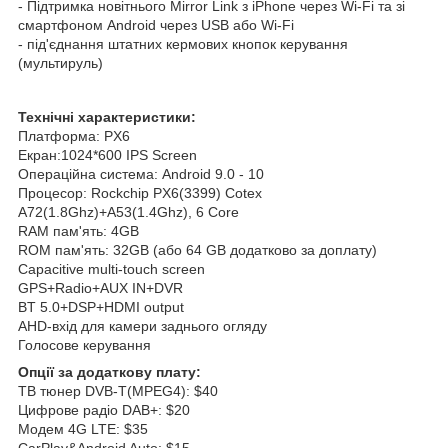
- Підтримка новітнього Mirror Link з iPhone через Wi-Fi та зі
смартфоном Android через USB або Wi-Fi
- під'єднання штатних кермових кнопок керування
(мультируль)
Технічні характеристики:
Платформа: PX6
Екран:1024*600 IPS Screen
Операційна система: Android 9.0 - 10
Процесор: Rockchip PX6(3399) Cotex
A72(1.8Ghz)+A53(1.4Ghz), 6 Core
RAM пам'ять: 4GB
ROM пам'ять: 32GB (або 64 GB додатково за доплату)
Capacitive multi-touch screen
GPS+Radio+AUX IN+DVR
BT 5.0+DSP+HDMI output
AHD-вхід для камери заднього огляду
Голосове керування
Опції за додаткову плату:
ТВ тюнер DVB-T(MPEG4): $40
Цифрове радіо DAB+: $20
Модем 4G LTE: $35
CarPlay&Android Auto: $15