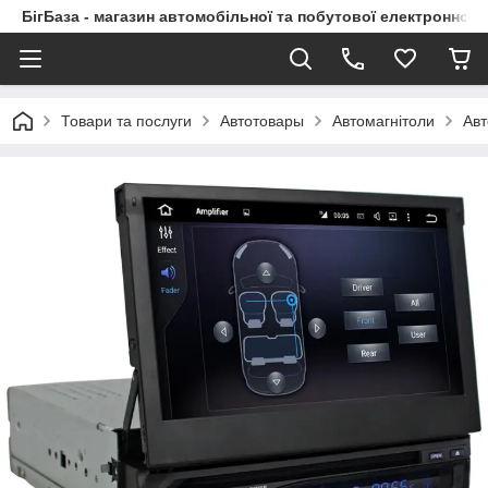
БігБаза - магазин автомобільної та побутової електронної т
Товари та послуги
Автотовары
Автомагнітоли
Авт