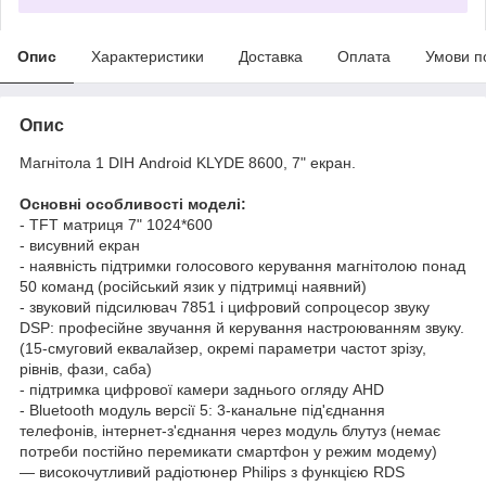
Опис
Характеристики
Доставка
Оплата
Умови п
Опис
Магнітола 1 DІН Android KLYDE 8600, 7" екран.
Основні особливості моделі:
- TFT матриця 7" 1024*600
- висувний екран
- наявність підтримки голосового керування магнітолою понад
50 команд (російський язик у підтримці наявний)
- звуковий підсилювач 7851 і цифровий сопроцесор звуку
DSP: професійне звучання й керування настроюванням звуку.
(15-смуговий еквалайзер, окремі параметри частот зрізу,
рівнів, фази, саба)
- підтримка цифрової камери заднього огляду AHD
- Bluetooth модуль версії 5: 3-канальне під'єднання
телефонів, інтернет-з'єднання через модуль блутуз (немає
потреби постійно перемикати смартфон у режим модему)
— високочутливий радіотюнер Philips з функцією RDS