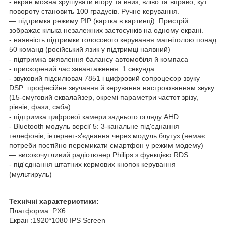
- екран можна зрушувати вгору та вниз, вліво та вправо, кут
повороту становить 100 градусів. Ручне керування.
— підтримка режиму PIP (картка в картинці). Пристрій
зображає кілька незалежних застосунків на одному екрані.
- наявність підтримки голосового керування магнітолою понад
50 команд (російський язик у підтримці наявний)
- підтримка виявлення балансу автомобіля й компаса
- прискорений час завантаження: 1 секунда.
- звуковий підсилювач 7851 і цифровий сопроцесор звуку
DSP: професійне звучання й керування настроюванням звуку.
(15-смуговий еквалайзер, окремі параметри частот зрізу,
рівнів, фази, саба)
- підтримка цифрової камери заднього огляду AHD
- Bluetooth модуль версії 5: 3-канальне під'єднання
телефонів, інтернет-з'єднання через модуль блутуз (немає
потреби постійно перемикати смартфон у режим модему)
— високочутливий радіотюнер Philips з функцією RDS
- під'єднання штатних кермових кнопок керування
(мультируль)
Технічні характеристики:
Платформа: PX6
Екран :1920*1080 IPS Screen