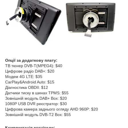
Опції за додаткову плату:
ТВ тюнер DVB-T(MPEG4): $40
Цифрове радіо DAB+: $20
Модем 4G LTE: $35
CarPlay&Android Auto: $15
Діагностика OBDII: $12
Датчики тиску в шинах TPMS: $55
Зовнішній модуль DAB+ Box: $20
1080P USB DVR реєстратор: $30
Цифрова камера заднього огляду AHD 960P: $20
Зовнішній модуль DVB-T2 Box: $55
Комплектація магнітоли: