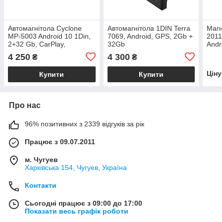
Автомагнітола Cyclone
Автомагнітола 1DIN Terra
Магн
MP-5003 Android 10 1Din,
7069, Android, GPS, 2Gb +
2011
2+32 Gb, CarPlay,
32Gb
Andr
AndroidAuto, Bluetooth, Wi-
4 250
4 300
₴
₴
Fi
Цін
Купити
Купити
Про нас
96% позитивних з 2339 відгуків за рік
Працює з 09.07.2011
м. Чугуев
Харківська 154, Чугуев, Україна
Контакти
Сьогодні працює з 09:00 до 17:00
Показати весь графік роботи