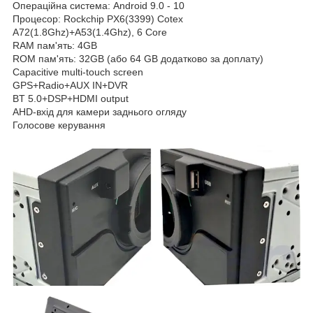
Операційна система: Android 9.0 - 10
Процесор: Rockchip PX6(3399) Cotex
A72(1.8Ghz)+A53(1.4Ghz), 6 Core
RAM пам'ять: 4GB
ROM пам'ять: 32GB (або 64 GB додатково за доплату)
Capacitive multi-touch screen
GPS+Radio+AUX IN+DVR
BT 5.0+DSP+HDMI output
AHD-вхід для камери заднього огляду
Голосове керування