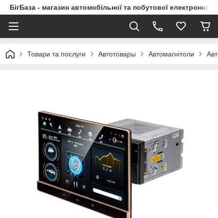
БігБаза - магазин автомобільної та побутової електронної т
Товари та послуги
Автотовары
Автомагнітоли
Авт