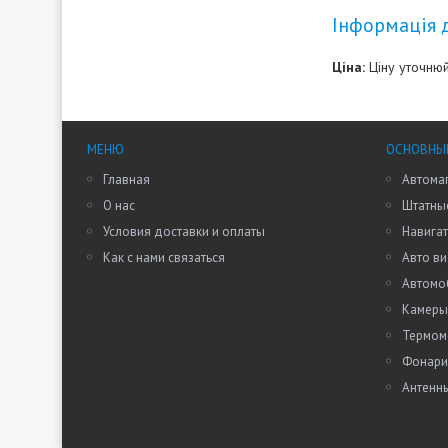
Інформація 
Ціна:
Ціну уточню
МЕНЮ
ОСНОВНЫ
Главная
Автома
О нас
Штатные
Условия доставки и оплаты
Навига
Как с нами связаться
Авто в
Автомо
Камеры
Термом
Фонари
Антенн