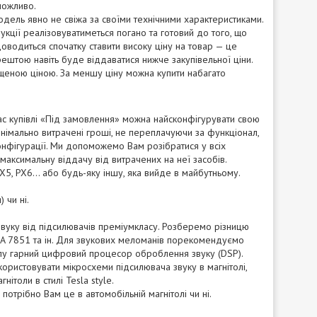
можливо.
 модель явно не свіжа за своїми технічними характеристиками.
кції реалізовуватиметься погано та готовий до того, що
оводиться спочатку ставити високу ціну на товар — це
зрештою навіть буде віддаватися нижче закупівельної ціни.
ищеною ціною. За меншу ціну можна купити набагато
ас купівлі «Під замовлення» можна найсконфігурувати свою
інімально витрачені гроші, не переплачуючи за функціонал,
онфігурації. Ми допоможемо Вам розібратися у всіх
 максимальну віддачу від витрачених на неї засобів.
X5, PX6... або будь-яку іншу, яка вийде в майбутньому.
 чи ні.
звуку від підсилювачів преміумкласу. Розберемо різницю
DA 7851 та ін. Для звукових меломанів порекомендуємо
олу гарний цифровий процесор оброблення звуку (DSP).
ористовувати мікросхеми підсилювача звуку в магнітолі,
ітоли в стилі Tesla style.
отрібно Вам це в автомобільній магнітолі чи ні.