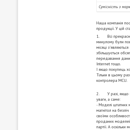
Сумісність з мар
Наша компанія пос
продукції. У цій с
1. Всі прекрасно 
минулому були повс
місяці з'являються 
збільшується обся
передавання даних,
Internet тощо.
І якщо покупець хо
Тільки в цьому ра
контролера MCU.
2. У разі, якщо м
уваги, а саме:
- Моделі штатних м
магнітол на безліч
своїми особливост
проданих моделей,
партії. А оскільки