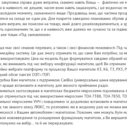
м закуповка справа дуже витратна, скажімо навіть більш — фактично не 
які в наявності, не дешеві, часом вони навіть зашкачують, і це водночас
 наслідком моменту, зазначеного вище. Продавець знає, що частина проду
тися на складі не один рік. Для покриття заведено планованих збутків д
ти витрати, які понесені на товарі, який довго реалізовуватиметься, а 
ь однозначним: те, що є в наявності, вже далеко не сучасно та за підв
 але тільки «Під замовлення».
має свої смакові переваги, а також і свої фінансові можливості. Під ч
медійну систему. Це дає змогу отримати те, що саме Вам потрібно, за м
 використовувати. Ціна на модель буде формуватися завдяки обраній к
, які виникають під час вибору конфігурації магнітоли, щоб Ви отримали
йно вибрати платформу та процесор Вашої магнітоли: К3, К6, Т3, PX3, P
ний обсяг пам'яті ОЗП і ПЗП.
трібна Вам магнітола з підтримкою CanBus (універсальна шина керування)
п краще встановити в магнітолу для якісного приймання радіо.
зняються застосовувані в магнітолах бюджетні мікросхеми підсилювача 
 що отримується під час використання мікросхем TDA 7388, TDA 7850, T
ильної мікросхеми УНЧ і повідомимо їх додатково встановити в магніт
, так званого класу ЛЮКС, то розповімо які в жодному разі не можна вик
існості з Вашим автомобілем і магнітолою. Поясним, чим можуть бути магн
сні нововведення та розширення функціоналу магнітоли, а Ви вирішите п
понуємо на вибір... та й не перерахувати.