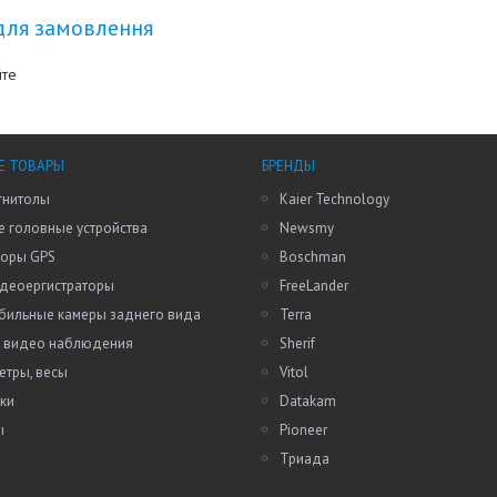
для замовлення
йте
Е ТОВАРЫ
БРЕНДЫ
гнитолы
Kaier Technology
 головные устройства
Newsmy
торы GPS
Boschman
идеоергистраторы
FreeLander
бильные камеры заднего вида
Terra
 видео наблюдения
Sherif
етры, весы
Vitol
ки
Datakam
ы
Pioneer
Триада