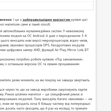
овлення
. І це є
найправильнішим варіантом
купівлі цієї
ої магнітоли саме в такий спосіб.
й автомобільних мультимедійних систем. У невеликому
існяли моделі на ОС Android. А далі з періодичністю 3-4
До цього виходять нові версії мікропроцесорів, відео чипів,
екранів, звукових процесорів DPS, бездротових модулів
ки цифрових камер AHD, функцій Air Play, Mirror Link, BT
 однозначно потрібно робити купівлю «Під замовлення».
іки, з останньою версією ОС та свіжим прошиванням
мітити деякі моменти, на які покупці не завжди звертають
ється через те, що на заводі виробники закуповують партія
ажу. Ринок штатних магнітол — це специфічний ринок зі
іверсальних моделей. Тому виходить багато «висняків» — не
, поки не продасть хоча б більшу частину від попередньої
м досить часто (входить, що й раз на місяць), то тримати