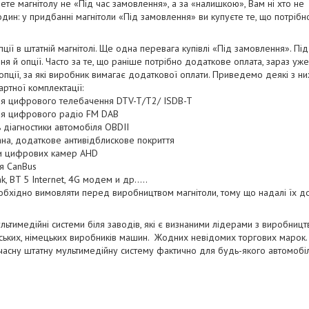
ете магнітолу не «Під час замовлення», а за «налишкою», Вам ні хто не
ин: у придбанні магнітоли «Під замовлення» ви купуєте те, що потрібно
ї в штатній магнітолі. Ще одна перевага купівлі «Під замовлення». Пі
я й опції. Часто за те, що раніше потрібно додаткове оплата, зараз уже
опції, за які виробник вимагає додаткової оплати. Приведемо деякі з 
ртної комплектації:
ня цифрового телебачення DTV-T/T2/ ISDB-T
ня цифрового радіо FM DAB
ь діагностики автомобіля OBDII
ана, додаткове антивідблискове покриття
ки цифрових камер AHD
я CanBus
ink, BT 5 Internet, 4G модем и др…..
обхідно вимовляти перед виробництвом магнітоли, тому що надалі їх до
ьтимедійні системи біля заводів, які є визнаними лідерами з виробницт
ійських, німецьких виробників машин. Жодних невідомих торгових марок. 
асну штатну мультимедійну систему фактично для будь-якого автомобіл