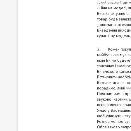
такий високий рит
- Ціни на моделі, 
Висока ситуація є
товар буде залежа
допомагає нівелюва
Виведення виходит
сучаснішу модель,
3. Кожен покупця 
майбутньою мульти
який Ви не будете
тонкощах і нюансах
Ви зможете самості
Встановити необхід
Визначитися, чи по
порадимо, який чи
Поясним чим відрі
звукової картини,
встановлення прав
Якщо у Вас машина
щоб уникнути несум
Розповімо про суча
Обов'язково запро