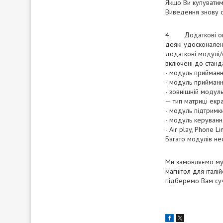
Якщо Ви купуватим
Виведення знову од
4. Додаткові опці
деякі удосконаленн
додаткові модулі/
включені до станда
- модуль прийман
- модуль прийман
- зовнішній модул
— тип матриці екр
- модуль підтрим
- модуль керуванн
- Air play, Phone L
Багато модулів не
Ми замовляємо мул
магнітол для італ
підберемо Вам суч