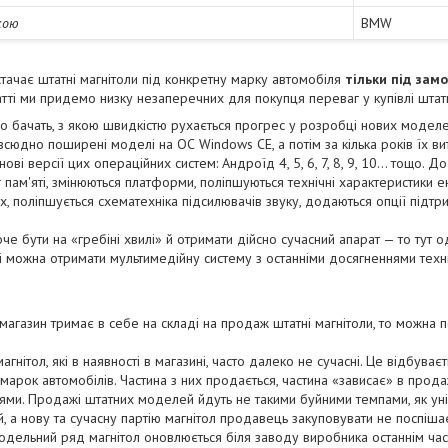
кою
BMW
тачає штатні магнітоли під конкретну марку автомобіля
тільки під зам
татті ми придемо низку незаперечних для покупця переваг у купівлі штатн
бачать, з якою швидкістю рухається прогрес у розробці нових моделе
юдно поширені моделі на ОС Windows CE, а потім за кілька років їх вит
нові версії цих операційних систем: Андроїд 4, 5, 6, 7, 8, 9, 10... тощо. 
г пам'яті, змінюються платформи, поліпшуються технічні характеристики 
 поліпшується схематехніка підсилювачів звуку, додаються опції підтрим
че бути на «гребіні хвилі» й отримати дійсно сучасний апарат — то тут
зі можна отримати мультимедійну систему з останніми досягненнями техн
агазин тримає в себе на складі на продаж штатні магнітоли, то можна по
агнітол, які в наявності в магазині, часто далеко не сучасні. Це відбува
 марок автомобілів. Частина з них продається, частина «зависає» в прод
ями. Продажі штатних моделей йдуть не такими буйними темпами, як ун
 а нову та сучасну партію магнітол продавець закуповувати не поспішає
 модельний ряд магнітол оновлюється біля заводу виробника останнім часо