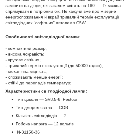
замінити на діоди, які загалом світять на 180° — їх можна
спрямувати в потрібний бік. Не кажучи вже про мізерне
енергоспоживання й вкрай тривалий термін експлуатації
світлодіодних "софітних" автоламп C5W.
Особливості світлодіодної лампи:
- компактний розмір;
- висока яскравість;
- кругове світіння;
- тривалий термін експлуатації (до 50000 годин);
- механічна міцність;
- споживають менше енергії;
- стійкі до перепадів температур;
Характеристики світлодіодної лампи:
Тип цоколя — SV8.5-8: Festoon
Тип джерел світла — COB
Кількість світлодіодів — 2
Робоча напруга — 12 вольтів
N-31150-36