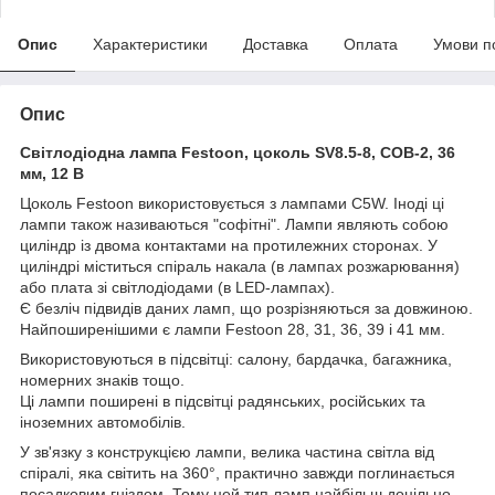
Опис
Характеристики
Доставка
Оплата
Умови п
Опис
Світлодіодна лампа Festoon, цоколь SV8.5-8, COB-2, 36
мм, 12 В
Цоколь Festoon використовується з лампами C5W. Іноді ці
лампи також називаються "софітні". Лампи являють собою
циліндр із двома контактами на протилежних сторонах. У
циліндрі міститься спіраль накала (в лампах розжарювання)
або плата зі світлодіодами (в LED-лампах).
Є безліч підвидів даних ламп, що розрізняються за довжиною.
Найпоширенішими є лампи Festoon 28, 31, 36, 39 і 41 мм.
Використовуються в підсвітці: салону, бардачка, багажника,
номерних знаків тощо.
Ці лампи поширені в підсвітці радянських, російських та
іноземних автомобілів.
У зв'язку з конструкцією лампи, велика частина світла від
спіралі, яка світить на 360°, практично завжди поглинається
посадковим гніздом. Тому цей тип ламп найбільш доцільно