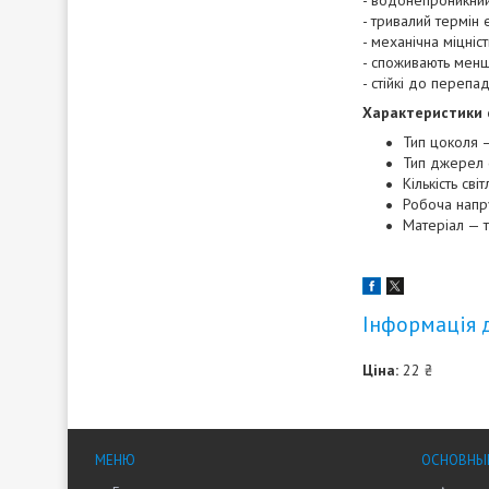
- водонепроникний 
- тривалий термін 
- механічна міцніст
- споживають менш
- стійкі до перепа
Характеристики 
Тип цоколя 
Тип джерел 
Кількість сві
Робоча напр
Матеріал — т
Інформація 
Ціна:
22 ₴
МЕНЮ
ОСНОВНЫ