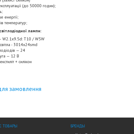
(захист силікон)
експлуатації (до 50000 годин);
ь;
е енергії;
дів температур;
світлодіодної лампи:
— W2.1x9.5d: T10 / W5W
світла - 3014x24smd
тлодіодів — 24
уга — 12 В
екстиліт + силікон
для замовлення
Е ТОВАРЫ
БРЕНДЫ