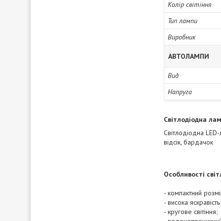
Колір світіння
Тип лампи
Виробник
АВТОЛАМПИ
Вид
Напруга
Світлодіодна лам
Світлодіодна LED-л
відсік, бардачок
Особливості світ
- компактний розмі
- висока яскравість
- кругове світіння;