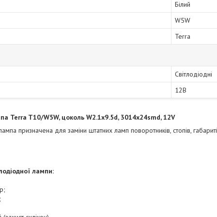
Білий
W5W
Terra
Світлодіодні
12В
па Terra T10/W5W, цоколь W2.1x9.5d, 3014x24smd, 12V
ампа призначена для заміни штатних ламп поворотників, стопів, габариті
лодіодної лампи:
р;
;