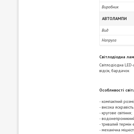
Виробник
АВТОЛАМПИ
Вид
Напруга
Світлодіодна лам
Світлодіодна LED-л
відсік, бардачок
Особливості світ
- компактний розмі
- висока яскравість
- кругове світіння;
- водонепроникний 
- тривалий термін 
- механічна міцніст