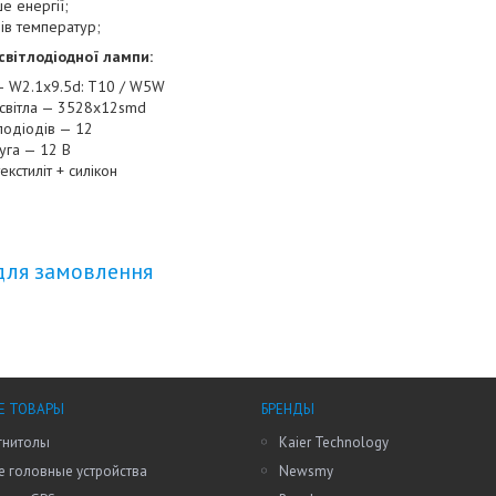
е енергії;
дів температур;
світлодіодної лампи:
— W2.1x9.5d: T10 / W5W
світла — 3528x12smd
тлодіодів — 12
уга — 12 В
екстиліт + силікон
для замовлення
Е ТОВАРЫ
БРЕНДЫ
гнитолы
Kaier Technology
 головные устройства
Newsmy