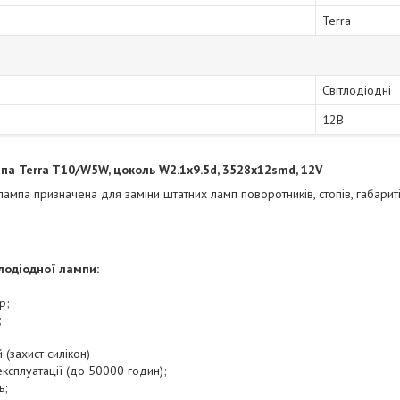
Terra
Світлодіодні
12В
па Terra T10/W5W, цоколь W2.1x9.5d, 3528x12smd, 12V
ампа призначена для заміни штатних ламп поворотників, стопів, габариті
лодіодної лампи:
р;
;
(захист силікон)
експлуатації (до 50000 годин);
ь;