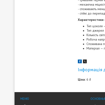
- тривалий термін 
- механічна міцніст
- споживають менш
- стійкі до перепа
Характеристики 
Тип цоколя 
Тип джерел 
Кількість сві
Робоча напру
Споживана по
Матеріал — 
Інформація 
Ціна:
6 ₴
МЕНЮ
ОСНОВНЫ