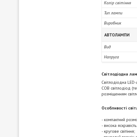
Колір світіння
Тип лампи
Виробник
АВТОЛАМПИ
Вид
Напруга
Світлодіодна лам
Світлодіодна LED-л
COB світлодіод (те
розміщенням світл
Особливості світ
- компактний розмі
- висока яскравість
- кругове світіння;