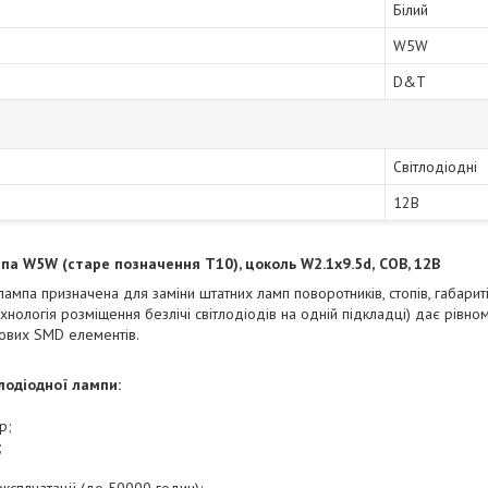
Білий
W5W
D&T
Світлодіодні
12В
па W5W (старе позначення T10), цоколь W2.1x9.5d,
COB, 12В
ампа призначена для заміни штатних ламп поворотників, стопів, габариті
хнологія розміщення безлічі світлодіодів на одній підкладці) дає рівно
ових SMD елементів.
лодіодної лампи:
р;
;