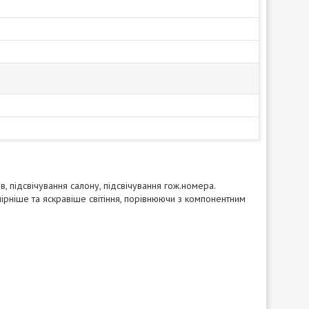
в, підсвічування салону, підсвічування гож.номера.
мірніше та яскравіше світіння, порівнюючи з компонентним