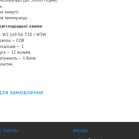
експлуатації (до 50000 годин);
ь;
е енергії;
дів температур;
світлодіодної лампи:
— W2.1x9.5d: T10 / W5W
світла — COB
тлодіодів — 1
га — 12 вольтів
тужність — 1 Ватів
пластик
для замовлення
Е ТОВАРЫ
БРЕНДЫ