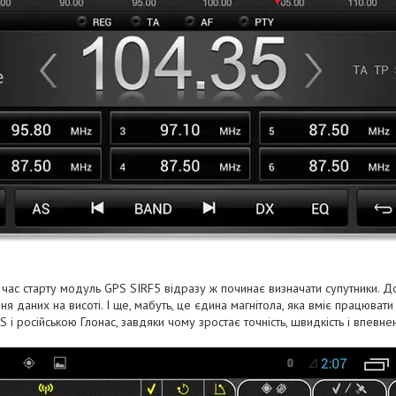
 час старту модуль GPS SIRF5 відразу ж починає визначати супутники. Д
ня даних на висоті. І ще, мабуть, це єдина магнітола, яка вміє працюват
і російською Глонас, завдяки чому зростає точність, швидкість і впевне