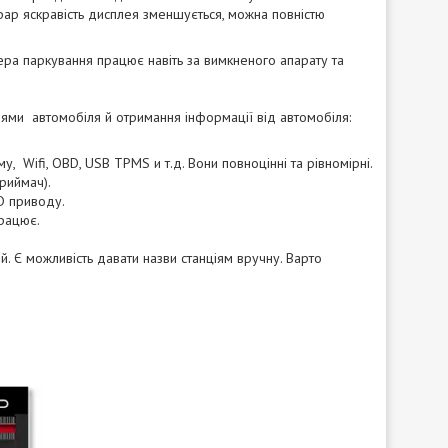
 фар яскравість дисплея зменшується, можна повністю
ера паркування працює навіть за вимкненого апарату та
ями автомобіля й отримання інформації від автомобіля:
, Wifi, OBD, USB TPMS и т.д. Вони повноцінні та рівномірні.
приймач).
D приводу.
працює.
й. Є можливість давати назви станціям вручну. Варто