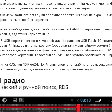
равість екрана, кути огляду — все на вищому рівні. Під час увімкнення
або ж налаштувати керування яскравістю з кнопок на кермі.
ня камери заднього огляду ви побачите зображення з неї на екрані. Кам
рюється миттєво, без затримок.
ливість під'єднання до автомобіля за шиною CANBUS (керування функці
рівання, адаптація керма та інше)
о 3 USB-порти (залежно від моделі) для під'єднання USB Flash, 3G модему
ований. Працює як точка доступу (роздача) так і у звичайному режимі (
 можна відтворювати як із флешнакопичувачів, так і зі вбудованого DV
, голосове керування, голосовий пошук — все чудово розпізнається і 
имка RDS, чип NXP 6624. Приймання впевненої стабільної, звук соковити
о є швидкий доступ до еквалайзера для настроювання звуку.