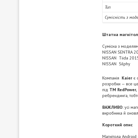
Тип
Сумісність з мод
Штатна магніто
Сумісна з моделям
NISSAN SENTRA 2
NISSAN Tiida 201
NISSAN Silphy
Компанія
Kaier
є о
розробки — все це
під
ТМ
RedPower, 
ребрендинга, тобт
ВАЖЛИВО
: усі м
виробника й онов
Короткий опис
Магнітола Android