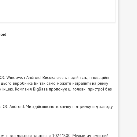
roid
 Windows і Android. Висока якість, надійність, інноваційні
 цього виробника Ви так само можете натрапити на ринку
х інших. Компанія BigBaza пропонує ці головні пристрої без
єю ОС Android. Ми здійснюємо технічну підтримку від заводу
ом із роздільною здатністю 1024*800. Мультитач ємнісний