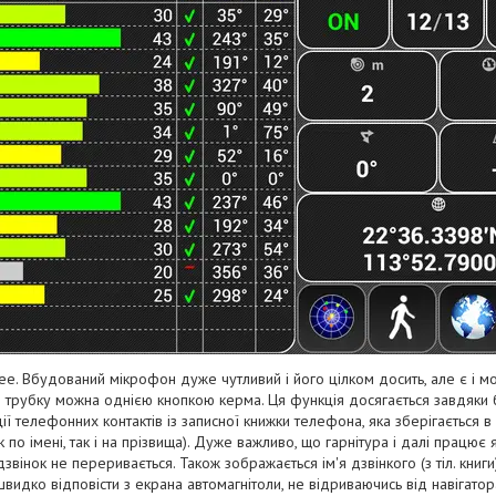
ee. Вбудований мікрофон дуже чутливий і його цілком досить, але є і мо
ти трубку можна однією кнопкою керма. Ця функція досягається завдяки 
ї телефонних контактів із записної книжки телефона, яка зберігається в п
к по імені, так і на прізвища). Дуже важливо, що гарнітура і далі працює 
дзвінок не переривається. Також зображається ім'я дзвінкого (з тіл. книг
видко відповісти з екрана автомагнітоли, не відриваючись від навігатор