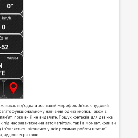
жливість під'єднати зовнішній мікрофон. Зв'язок чудовий.
багатофункціональному навчання однієї кнопки. Також є
ам'яті, поки ви її не видалите. Пошук контактів для дзвінка
як під час завантаження автомагнітоли, так і в момент, коли ви
и) і з'являється віконечко у всіх режимах роботи штатної
а, аудіоплеєра тощо.