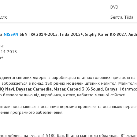
DVD
еллю
Sentra, Tiida
ла
NISSAN
SENTRA 2014-2015, Tiida 2015+, Silphy. Kaier KR-8027
, And
и:
014-2015
5+
дним зі світових лідерів із виробництва штатних головних пристроїв на ОС
 зображається в понад 180 різних моделей штатних магнітол. Магнітоли
IQ Navi, Daystar, Carmedia, Mstar, Carpad 3, X-Sound, Carsys
і багатьо
о безпосередньо від виробника, а отже, набагато меншої стійкості.
агнітоли постачаються з останніми версіями прошивки та останньою версі
лення програмного забезпечення.
 розроблена на сучасній S180 базі. Штатна магнітола обладнана 8" екран