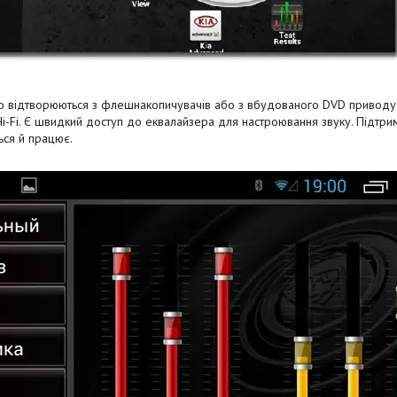
 відтворюються з флешнакопичувачів або з вбудованого DVD приводу. Я
Hi-Fi. Є швидкий доступ до еквалайзера для настроювання звуку. Підтри
ься й працює.