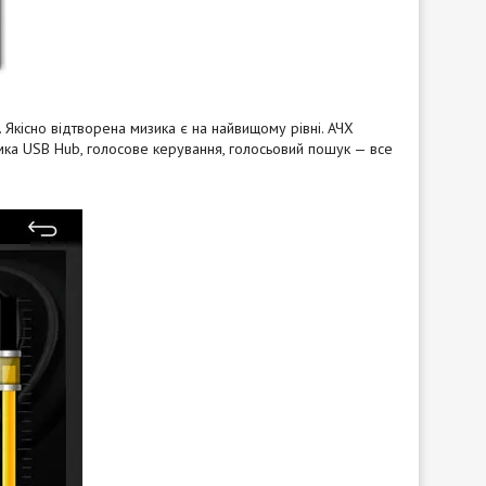
кісно відтворена мизика є на найвищому рівні. АЧХ
мка USB Hub, голосове керування, гол
осьовий пошук — все