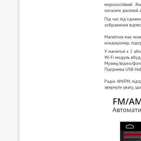
морозостійкий. Яск
погасити дисплей 
Під час під'єднан
зображення відтво
Магнітола має мож
кондиціонер, підіг
У магнітолі є 2 аб
Wi-Fi модуль вбуд
Музику/відео/фото
Підтримка USB Hub
Радіо AM/FM, підтр
звернути увагу, щ