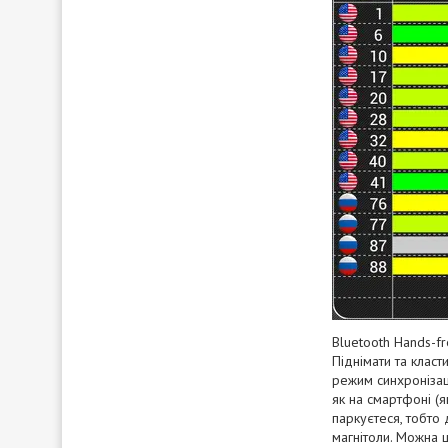
Bluetooth Hands-fr
Піднімати та клас
режим синхронізаці
як на смартфоні (я
паркуєтеся, тобто 
магнітоли. Можна ш