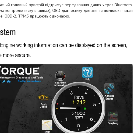
татний головний пристрій підтримує передавання даних через Bluetooth
а контролю тиску в шинах), OBD діагностику для зняття помилок і читан
ee, OBD-2, TPMS працюють одночасно.