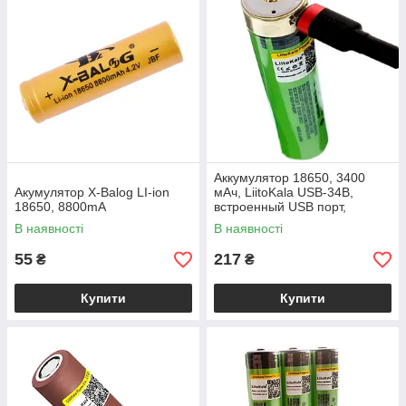
Аккумулятор 18650, 3400
Акумулятор X-Balog LI-ion
мАч, LiitoKala USB-34B,
18650, 8800mA
встроенный USB порт,
защита
В наявності
В наявності
55
217
₴
₴
Купити
Купити