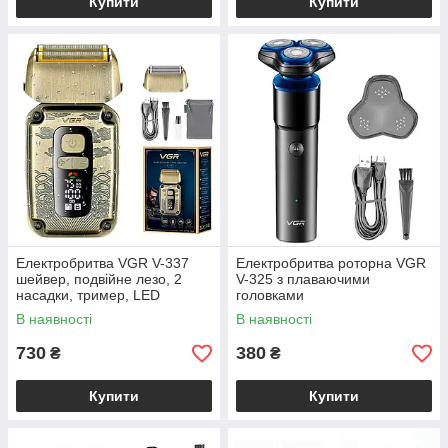
Купити
Купити
Електробритва VGR V-337
Електробритва роторна VGR
шейвер, подвійне лезо, 2
V-325 з плаваючими
насадки, тример, LED
головками
дисплей
В наявності
В наявності
730
380
₴
₴
Купити
Купити