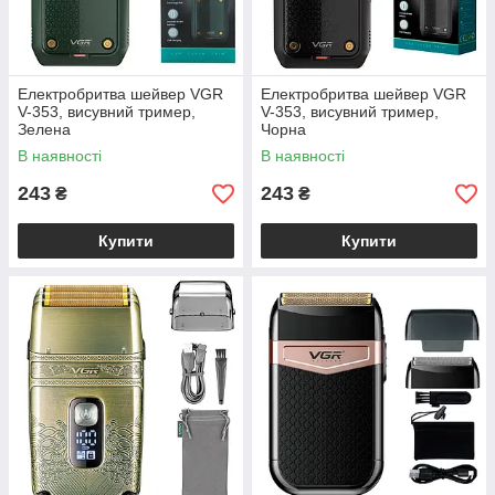
Електробритва шейвер VGR
Електробритва шейвер VGR
V-353, висувний тример,
V-353, висувний тример,
Зелена
Чорна
В наявності
В наявності
243
243
₴
₴
Купити
Купити