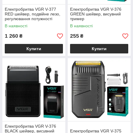
Електробритва VGR V-377
Електробритва VGR V-376
RED шейвер, подвійне лезо,
GREEN шейвер, висувний
регулювання потужності
тример
7000-9000 RPM, LED
В наявності
В наявності
дисплей
1 260
255
₴
₴
Купити
Купити
Електробритва VGR V-376
BLACK шейвер, висувний
Електробритва VGR V-375