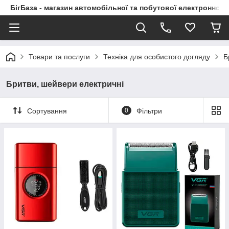
БігБаза - магазин автомобільної та побутової електронної т
Товари та послуги
Техніка для особистого догляду
Б
Бритви, шейвери електричні
Сортування
0
Фільтри