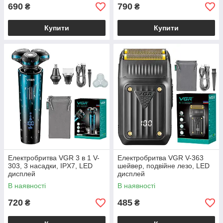
690
790
₴
₴
Купити
Купити
Електробритва VGR 3 в 1 V-
Електробритва VGR V-363
303, 3 насадки, IPX7, LED
шейвер, подвійне лезо, LED
дисплей
дисплей
В наявності
В наявності
720
485
₴
₴