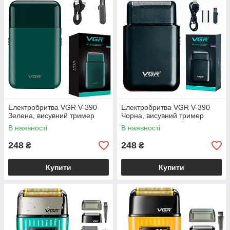
Електробритва VGR V-390
Електробритва VGR V-390
Зелена, висувний тример
Чорна, висувний тример
В наявності
В наявності
248
248
₴
₴
Купити
Купити