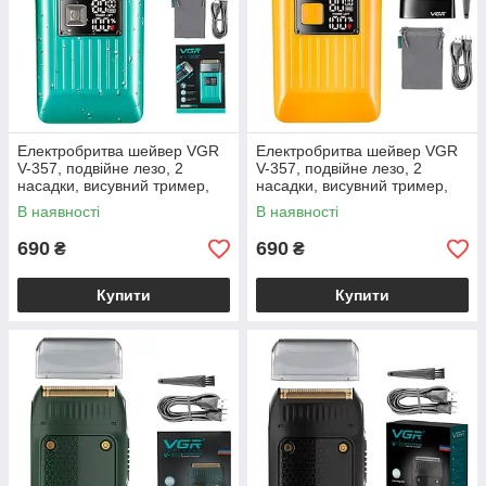
Електробритва шейвер VGR
Електробритва шейвер VGR
V-357, подвійне лезо, 2
V-357, подвійне лезо, 2
насадки, висувний тример,
насадки, висувний тример,
IPX6, LED дисплей, Зелена
IPX6, LED дисплей, Золото
В наявності
В наявності
690
690
₴
₴
Купити
Купити